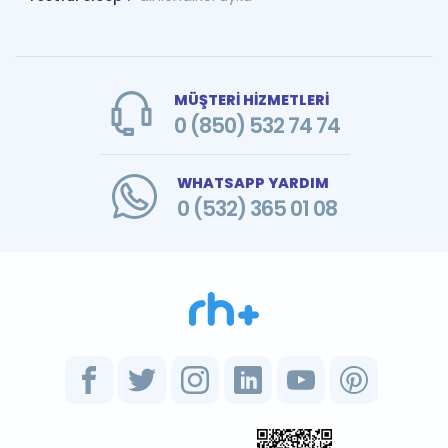
MÜŞTERİ HİZMETLERİ
0 (850) 532 74 74
WHATSAPP YARDIM
0 (532) 365 01 08