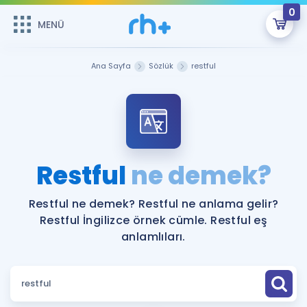
0
MENÜ
MENÜ
Üye Girişi
Ana Sayfa
Sözlük
restful
Online Dersler
Sepetin Şu An Boş.
Çalışma Paketleri
Remzi Hoca ile seni sınava hazırlayacak onlarca eğitim seni
bekliyor!
Kitaplar ve Kaynaklar
GİRİŞ YAP
Restful
ne demek?
Katılımcı Görüşleri
Şifremi Hatırlamıyorum
Restful ne demek? Restful ne anlama gelir?
Restful İngilizce örnek cümle. Restful eş
ÜYE DEĞİLİM
Faydalı Araçlar
anlamlıları.
Ücretsiz Kaynaklar
Blog
İngilizce Gramer
Hakkımızda
Kariyer
Sözlük
Soru & Cevap
İletişim