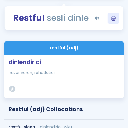
Puan Hesaplama
Restful
sesli dinle
Rehberlik Aracı
ÖSYM Sınav Takvimi
Kampanyalar
restful (adj)
Blog
dinlendirici
İngilizce Gramer
huzur veren, rahatlatıcı
Restful (adj) Collocations
restful sleep :
dinlendirici uyku