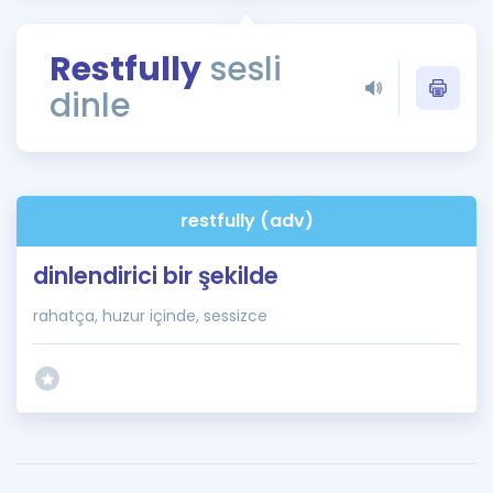
Puan Hesaplama
Restfully
sesli
Rehberlik Aracı
dinle
ÖSYM Sınav Takvimi
Kampanyalar
Blog
restfully (adv)
İngilizce Gramer
dinlendirici bir şekilde
rahatça, huzur içinde, sessizce