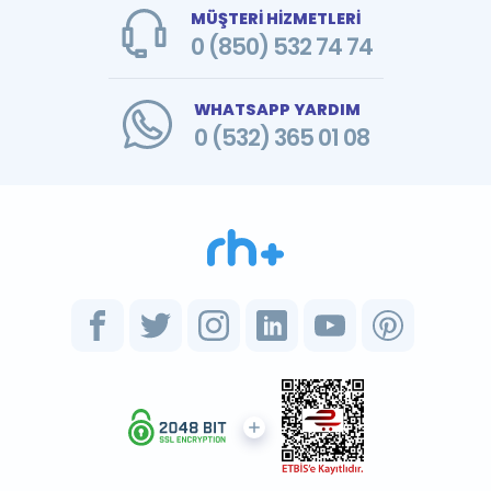
MÜŞTERİ HİZMETLERİ
0 (850) 532 74 74
WHATSAPP YARDIM
0 (532) 365 01 08