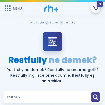
0
MENÜ
MENÜ
Üye Girişi
Ana Sayfa
Sözlük
restfully
Online Dersler
Sepetin Şu An Boş.
Çalışma Paketleri
Remzi Hoca ile seni sınava hazırlayacak onlarca eğitim seni
bekliyor!
Kitaplar ve Kaynaklar
GİRİŞ YAP
Restfully
ne demek?
Katılımcı Görüşleri
Şifremi Hatırlamıyorum
Restfully ne demek? Restfully ne anlama gelir?
Restfully İngilizce örnek cümle. Restfully eş
ÜYE DEĞİLİM
Faydalı Araçlar
anlamlıları.
Ücretsiz Kaynaklar
Blog
İngilizce Gramer
Hakkımızda
Kariyer
Sözlük
Soru & Cevap
İletişim