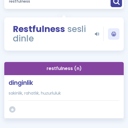
Puan Hesaplama
Rehberlik Aracı
Restfulness
sesli
ÖSYM Sınav Takvimi
dinle
Kampanyalar
Blog
restfulness (n)
İngilizce Gramer
dinginlik
sakinlik, rahatlık, huzurluluk