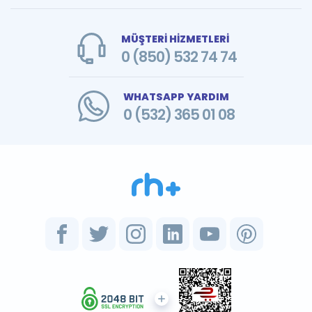
MÜŞTERİ HİZMETLERİ
0 (850) 532 74 74
WHATSAPP YARDIM
0 (532) 365 01 08