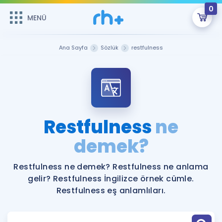
0
MENÜ
MENÜ
Üye Girişi
Ana Sayfa
Sözlük
restfulness
Online Dersler
Sepetin Şu An Boş.
Çalışma Paketleri
Remzi Hoca ile seni sınava hazırlayacak onlarca eğitim seni
bekliyor!
Kitaplar ve Kaynaklar
GİRİŞ YAP
Restfulness
ne
Katılımcı Görüşleri
demek?
Şifremi Hatırlamıyorum
ÜYE DEĞİLİM
Faydalı Araçlar
Restfulness ne demek? Restfulness ne anlama
gelir? Restfulness İngilizce örnek cümle.
Ücretsiz Kaynaklar
Blog
İngilizce Gramer
Restfulness eş anlamlıları.
Hakkımızda
Kariyer
Sözlük
Soru & Cevap
İletişim