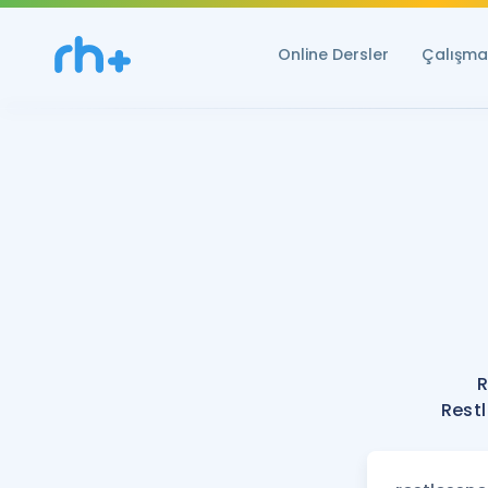
Online Dersler
Çalışma 
R
Restl