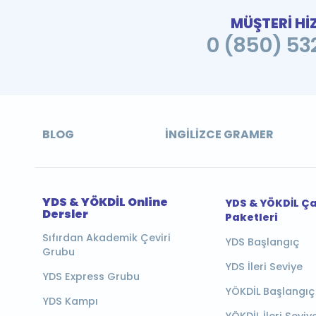
MÜŞTERİ Hİ
0 (850) 532
BLOG
İNGILIZCE GRAMER
YDS & YÖKDİL Online
YDS & YÖKDİL Ç
Dersler
Paketleri
Sıfırdan Akademik Çeviri
YDS Başlangıç
Grubu
YDS İleri Seviye
YDS Express Grubu
YÖKDİL Başlangıç
YDS Kampı