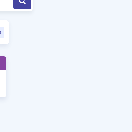
a Özel Fırsatlar
ınavlarla İlgili Haberler
er
 ve Konu Anlatımı