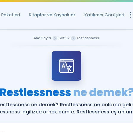
Paketleri
Kitaplar ve Kaynaklar
Katılımcı Görüşleri
Ücretsiz Kayna
Ana Sayfa
Sözlük
restlessness
YDS ve YÖKDİL içi
Sözlük
İngilizce Sınavları
Puan Hesapla
Restlessness
ne demek
YDS ve YÖKDİL P
Remz
Rehberlik Aracı
estlessness ne demek? Restlessness ne anlama geli
YDS ve YÖKDİL'e H
essness İngilizce örnek cümle. Restlessness eş anlaml
ÖSYM Sınav Ta
Tüm ÖSYM Sınavl