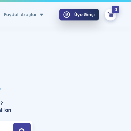
0
Faydalı Araçlar
Üye Girişi
klar
n Ücretsiz Kaynaklar
 için Özel Sözlük
Sepetin Şu An Boş.
ma
?
uan Hesaplama Aracı
i Hoca ile seni sınava hazırlayacak onlarca eğitim seni bekliyor!
Şifremi Hatırlamıyorum
GİRİŞ YAP
r?
azırlananlar için Öneriler
ıları.
kvimi
ÜYE DEĞİLİM
arı Tek Takvimde