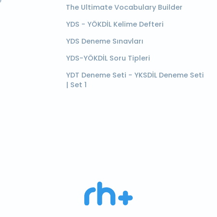
e
The Ultimate Vocabulary Builder
YDS - YÖKDİL Kelime Defteri
YDS Deneme Sınavları
YDS-YÖKDİL Soru Tipleri
YDT Deneme Seti - YKSDİL Deneme Seti
| Set 1