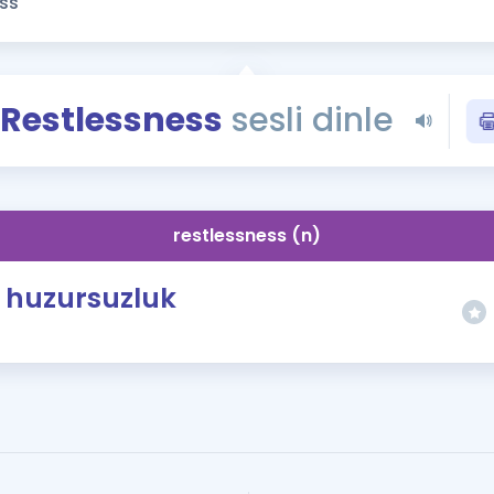
Kampanyalar
Eğitim ve Kitaplar
Blog
Restlessness
sesli dinle
YDS - YÖKDİL Tüm S
İngilizce Gram
İngilizce Gramer
restlessness (n)
huzursuzluk