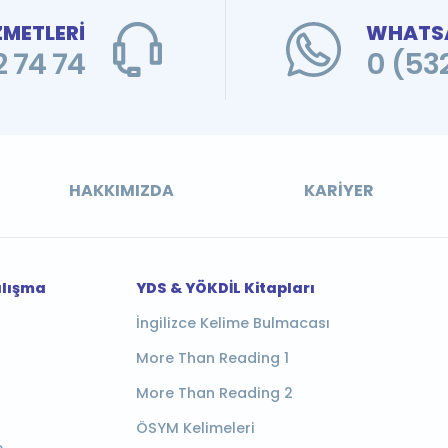
ZMETLERİ
WHATSA
 74 74
0 (53
HAKKIMIZDA
KARIYER
alışma
YDS & YÖKDİL Kitapları
İngilizce Kelime Bulmacası
More Than Reading 1
More Than Reading 2
ÖSYM Kelimeleri