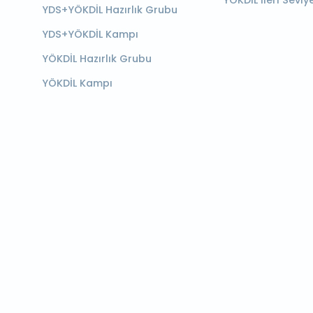
YÖKDİL İleri Seviy
YDS+YÖKDİL Hazırlık Grubu
YDS+YÖKDİL Kampı
YÖKDİL Hazırlık Grubu
YÖKDİL Kampı