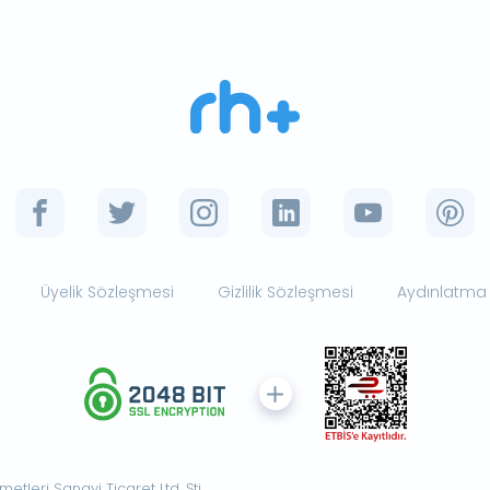
Üyelik Sözleşmesi
Gizlilik Sözleşmesi
Aydınlatma
tleri Sanayi Ticaret Ltd. Şti.