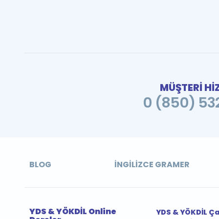
MÜŞTERİ Hİ
0 (850) 532
BLOG
İNGILIZCE GRAMER
YDS & YÖKDİL Online
YDS & YÖKDİL Ç