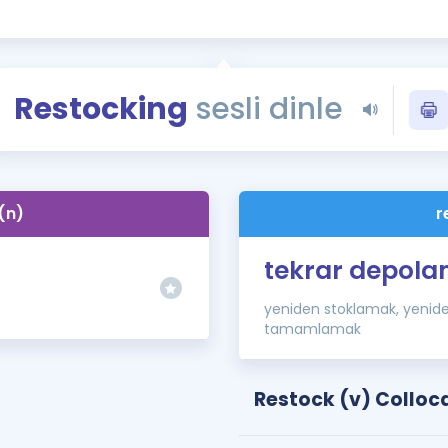
Kampanyalar
Eğitim ve Kitaplar
Blog
Restocking
sesli dinle
YDS - YÖKDİL Tüm S
İngilizce Gram
İngilizce Gramer
(n)
r
tekrar depol
yeniden stoklamak, yenide
tamamlamak
Restock (v) Colloc