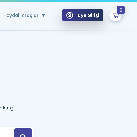
0
Faydalı Araçlar
Üye Girişi
klar
n Ücretsiz Kaynaklar
 için Özel Sözlük
Sepetin Şu An Boş.
ma
uan Hesaplama Aracı
i Hoca ile seni sınava hazırlayacak onlarca eğitim seni bekliyor!
Şifremi Hatırlamıyorum
GİRİŞ YAP
cking
azırlananlar için Öneriler
kvimi
ÜYE DEĞİLİM
arı Tek Takvimde