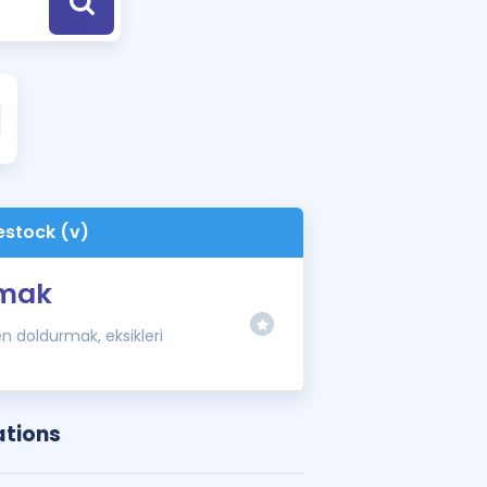
a Özel Fırsatlar
ınavlarla İlgili Haberler
er
 ve Konu Anlatımı
estock (v)
amak
n doldurmak, eksikleri
ations