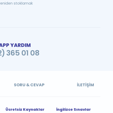
yeniden stoklamak
PP YARDIM
2) 365 01 08
SORU & CEVAP
İLETIŞIM
Ücretsiz Kaynaklar
İngilizce Sınavlar