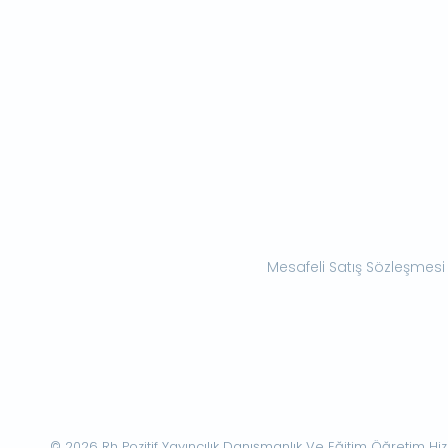
Mesafeli Satış Sözleşmesi
© 2026 Rh Pozitif Yayıncılık Danışmanlık Ve Eğitim Öğretim Hizme