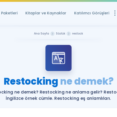
Paketleri
Kitaplar ve Kaynaklar
Katılımcı Görüşleri
Ücretsiz Kayna
Ana Sayfa
Sözlük
restock
YDS ve YÖKDİL içi
Sözlük
İngilizce Sınavları
Puan Hesapla
Restocking
ne demek?
YDS ve YÖKDİL P
Remz
Rehberlik Aracı
ocking ne demek? Restocking ne anlama gelir? Resto
YDS ve YÖKDİL'e H
İngilizce örnek cümle. Restocking eş anlamlıları.
ÖSYM Sınav Ta
Tüm ÖSYM Sınavl