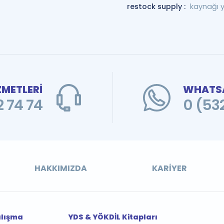
restock supply :
kaynağı 
ZMETLERİ
WHATSA
 74 74
0 (53
HAKKIMIZDA
KARIYER
alışma
YDS & YÖKDİL Kitapları