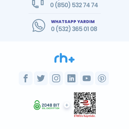
0 (850) 532 74 74
WHATSAPP YARDIM
0 (532) 365 01 08