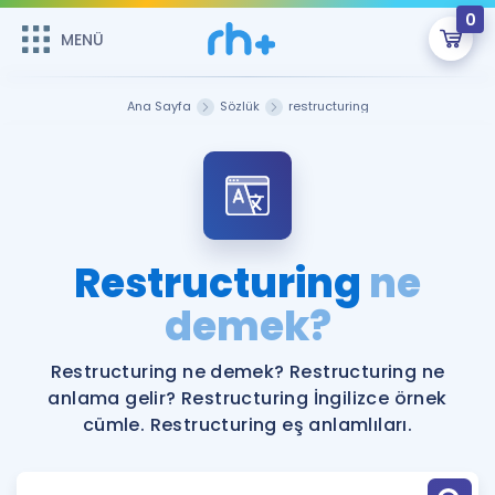
0
MENÜ
MENÜ
Üye Girişi
Ana Sayfa
Sözlük
restructuring
Online Dersler
Sepetin Şu An Boş.
Çalışma Paketleri
Remzi Hoca ile seni sınava hazırlayacak onlarca eğitim seni
bekliyor!
Kitaplar ve Kaynaklar
GİRİŞ YAP
Restructuring
ne
Katılımcı Görüşleri
demek?
Şifremi Hatırlamıyorum
ÜYE DEĞİLİM
Faydalı Araçlar
Restructuring ne demek? Restructuring ne
anlama gelir? Restructuring İngilizce örnek
Ücretsiz Kaynaklar
Blog
İngilizce Gramer
cümle. Restructuring eş anlamlıları.
Hakkımızda
Kariyer
Sözlük
Soru & Cevap
İletişim