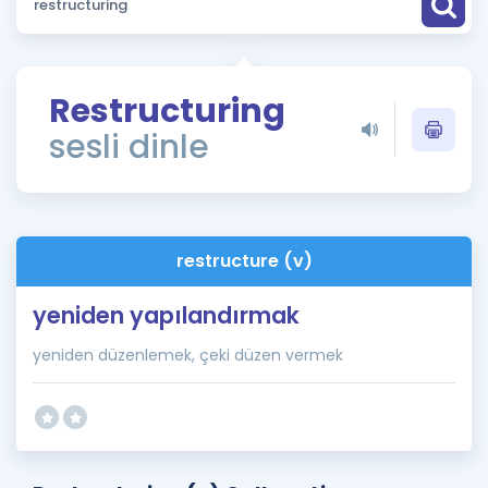
Puan Hesaplama
Rehberlik Aracı
Restructuring
ÖSYM Sınav Takvimi
sesli dinle
Kampanyalar
Blog
restructure (v)
İngilizce Gramer
yeniden yapılandırmak
yeniden düzenlemek, çeki düzen vermek