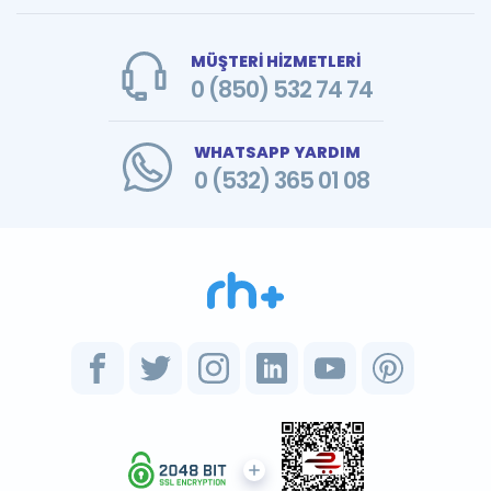
MÜŞTERİ HİZMETLERİ
0 (850) 532 74 74
WHATSAPP YARDIM
0 (532) 365 01 08