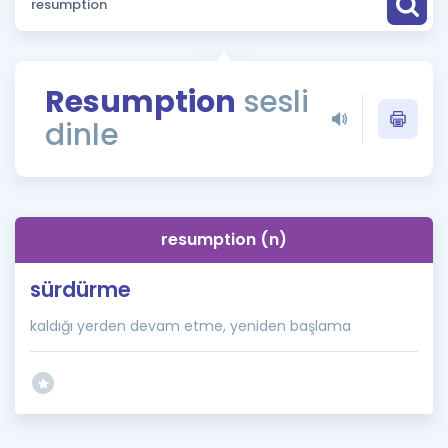
Puan Hesaplama
Rehberlik Aracı
Resumption
sesli
ÖSYM Sınav Takvimi
dinle
Kampanyalar
Blog
resumption (n)
İngilizce Gramer
sürdürme
kaldığı yerden devam etme, yeniden başlama