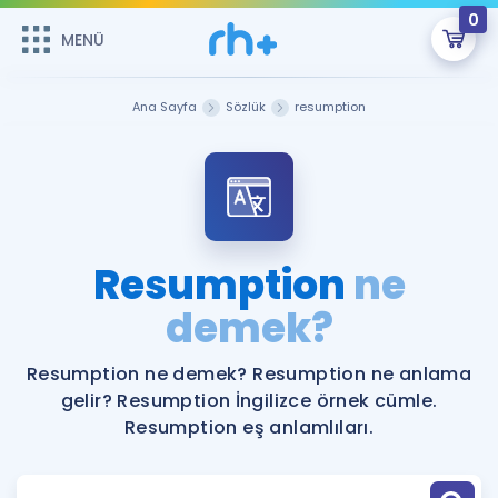
0
MENÜ
MENÜ
Üye Girişi
Ana Sayfa
Sözlük
resumption
Online Dersler
Sepetin Şu An Boş.
Çalışma Paketleri
Remzi Hoca ile seni sınava hazırlayacak onlarca eğitim seni
bekliyor!
Kitaplar ve Kaynaklar
GİRİŞ YAP
Resumption
ne
Katılımcı Görüşleri
demek?
Şifremi Hatırlamıyorum
ÜYE DEĞİLİM
Faydalı Araçlar
Resumption ne demek? Resumption ne anlama
gelir? Resumption İngilizce örnek cümle.
Ücretsiz Kaynaklar
Blog
İngilizce Gramer
Resumption eş anlamlıları.
Hakkımızda
Kariyer
Sözlük
Soru & Cevap
İletişim