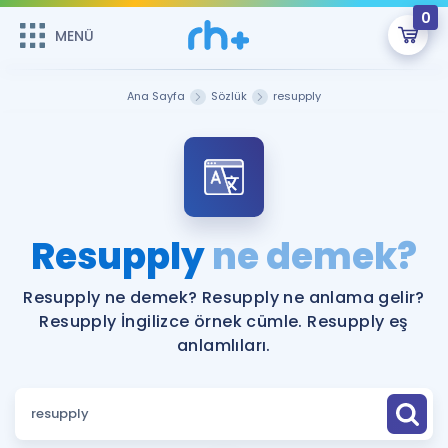
0
MENÜ
MENÜ
Üye Girişi
Ana Sayfa
Sözlük
resupply
Online Dersler
Sepetin Şu An Boş.
Çalışma Paketleri
Remzi Hoca ile seni sınava hazırlayacak onlarca eğitim seni
bekliyor!
Kitaplar ve Kaynaklar
GİRİŞ YAP
Resupply
ne demek?
Katılımcı Görüşleri
Şifremi Hatırlamıyorum
Resupply ne demek? Resupply ne anlama gelir?
Resupply İngilizce örnek cümle. Resupply eş
ÜYE DEĞİLİM
Faydalı Araçlar
anlamlıları.
Ücretsiz Kaynaklar
Blog
İngilizce Gramer
Hakkımızda
Kariyer
Sözlük
Soru & Cevap
İletişim