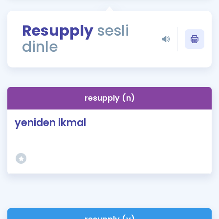
Puan Hesaplama
Resupply
sesli
Rehberlik Aracı
dinle
ÖSYM Sınav Takvimi
Kampanyalar
Blog
resupply (n)
İngilizce Gramer
yeniden ikmal