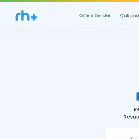
Online Dersler
Çalışma 
R
Resus