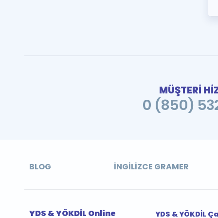
MÜŞTERİ Hİ
0 (850) 532
BLOG
İNGILIZCE GRAMER
YDS & YÖKDİL Online
YDS & YÖKDİL Ç