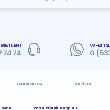
ZMETLERİ
WHATSA
 74 74
0 (53
HAKKIMIZDA
KARIYER
alışma
YDS & YÖKDİL Kitapları