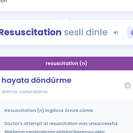
Kampanyalar
Eğitim ve Kitaplar
Blog
Resuscitation
sesli dinle
YDS - YÖKDİL Tüm S
İngilizce Gram
İngilizce Gramer
resuscitation (n)
hayata döndürme
diriltme, canlandırılma
Resuscitation (n) ingilizce örnek cümle
Doctor's attempt at resuscitation was unsuccessful.
Doktorun canlandırma girişimi başarısız oldu.