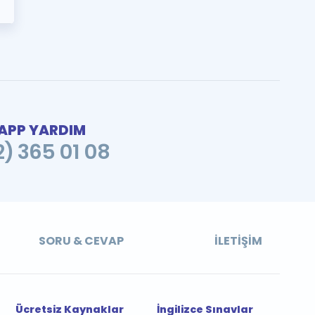
PP YARDIM
2) 365 01 08
SORU & CEVAP
İLETIŞIM
Ücretsiz Kaynaklar
İngilizce Sınavlar