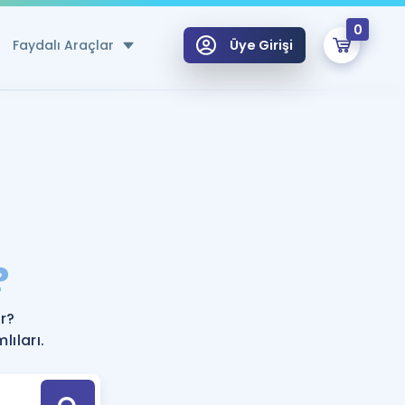
0
Faydalı Araçlar
Üye Girişi
klar
n Ücretsiz Kaynaklar
 için Özel Sözlük
Sepetin Şu An Boş.
ma
?
uan Hesaplama Aracı
i Hoca ile seni sınava hazırlayacak onlarca eğitim seni bekliyor!
Şifremi Hatırlamıyorum
GİRİŞ YAP
r?
azırlananlar için Öneriler
ıları.
kvimi
ÜYE DEĞİLİM
arı Tek Takvimde