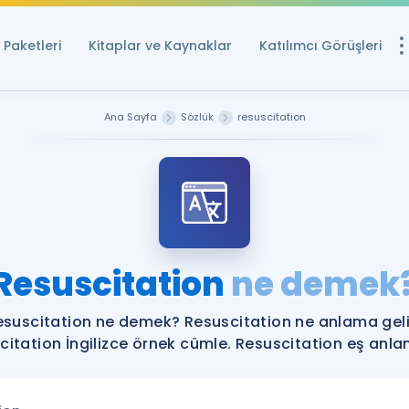
Paketleri
Kitaplar ve Kaynaklar
Katılımcı Görüşleri
Ücretsiz Kayna
Ana Sayfa
Sözlük
resuscitation
YDS ve YÖKDİL içi
Sözlük
İngilizce Sınavları
Puan Hesapla
Resuscitation
ne demek
YDS ve YÖKDİL P
Remz
Rehberlik Aracı
esuscitation ne demek? Resuscitation ne anlama geli
YDS ve YÖKDİL'e H
citation İngilizce örnek cümle. Resuscitation eş anlaml
ÖSYM Sınav Ta
Tüm ÖSYM Sınavl