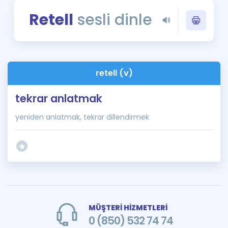
Puan Hesaplama
Retell
sesli dinle
Rehberlik Aracı
ÖSYM Sınav Takvimi
retell (v)
Kampanyalar
tekrar anlatmak
Blog
yeniden anlatmak, tekrar dillendirmek
İngilizce Gramer
MÜŞTERİ HİZMETLERİ
0 (850) 532 74 74