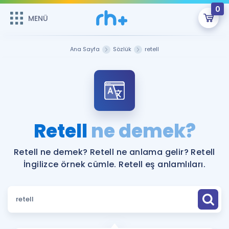
0
MENÜ
MENÜ
Üye Girişi
Ana Sayfa
Sözlük
retell
Online Dersler
Sepetin Şu An Boş.
Çalışma Paketleri
Remzi Hoca ile seni sınava hazırlayacak onlarca eğitim seni
bekliyor!
Kitaplar ve Kaynaklar
GİRİŞ YAP
Retell
ne demek?
Katılımcı Görüşleri
Şifremi Hatırlamıyorum
Retell ne demek? Retell ne anlama gelir? Retell
İngilizce örnek cümle. Retell eş anlamlıları.
ÜYE DEĞİLİM
Faydalı Araçlar
Ücretsiz Kaynaklar
Blog
İngilizce Gramer
Hakkımızda
Kariyer
Sözlük
Soru & Cevap
İletişim