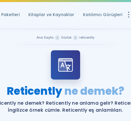
Paketleri
Kitaplar ve Kaynaklar
Katılımcı Görüşleri
Ücretsiz Kayna
Ana Sayfa
Sözlük
reticently
YDS ve YÖKDİL içi
Sözlük
İngilizce Sınavları
Puan Hesapla
Reticently
ne demek?
YDS ve YÖKDİL P
Remz
Rehberlik Aracı
icently ne demek? Reticently ne anlama gelir? Retice
YDS ve YÖKDİL'e H
İngilizce örnek cümle. Reticently eş anlamlıları.
ÖSYM Sınav Ta
Tüm ÖSYM Sınavl