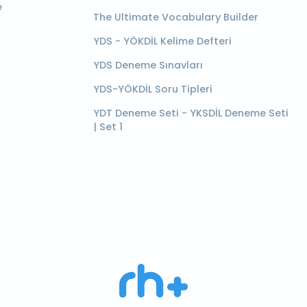
e
The Ultimate Vocabulary Builder
YDS - YÖKDİL Kelime Defteri
YDS Deneme Sınavları
YDS-YÖKDİL Soru Tipleri
YDT Deneme Seti - YKSDİL Deneme Seti
| Set 1