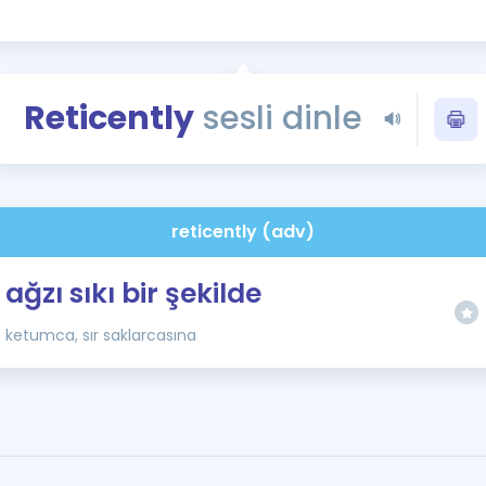
Kampanyalar
Eğitim ve Kitaplar
Blog
Reticently
sesli dinle
YDS - YÖKDİL Tüm S
İngilizce Gram
İngilizce Gramer
reticently (adv)
ağzı sıkı bir şekilde
ketumca, sır saklarcasına