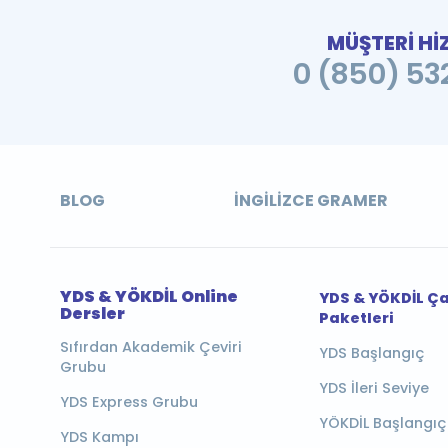
MÜŞTERİ Hİ
0 (850) 532
BLOG
İNGILIZCE GRAMER
YDS & YÖKDİL Online
YDS & YÖKDİL Ç
Dersler
Paketleri
Sıfırdan Akademik Çeviri
YDS Başlangıç
Grubu
YDS İleri Seviye
YDS Express Grubu
YÖKDİL Başlangıç
YDS Kampı