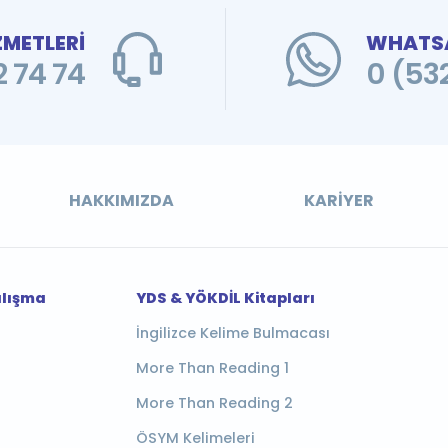
ZMETLERİ
WHATSA
 74 74
0 (53
HAKKIMIZDA
KARIYER
alışma
YDS & YÖKDİL Kitapları
İngilizce Kelime Bulmacası
More Than Reading 1
More Than Reading 2
ÖSYM Kelimeleri