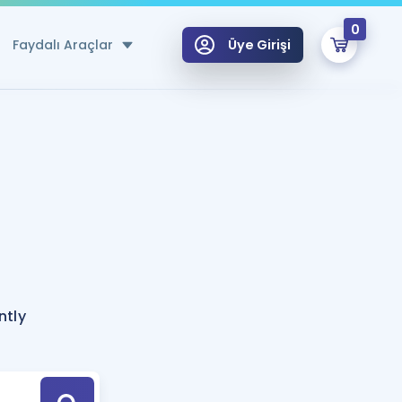
0
Faydalı Araçlar
Üye Girişi
klar
n Ücretsiz Kaynaklar
 için Özel Sözlük
Sepetin Şu An Boş.
ma
uan Hesaplama Aracı
i Hoca ile seni sınava hazırlayacak onlarca eğitim seni bekliyor!
Şifremi Hatırlamıyorum
GİRİŞ YAP
ntly
azırlananlar için Öneriler
kvimi
ÜYE DEĞİLİM
arı Tek Takvimde