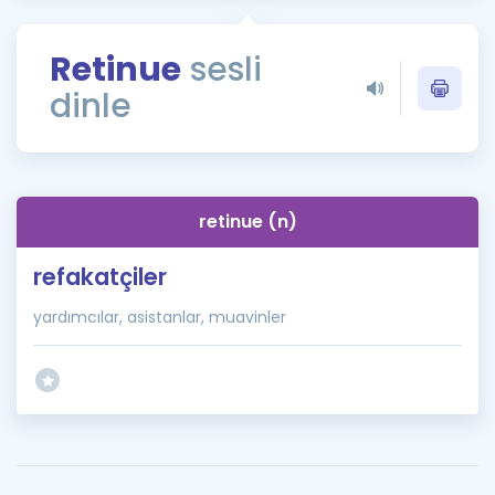
Puan Hesaplama
Retinue
sesli
Rehberlik Aracı
dinle
ÖSYM Sınav Takvimi
Kampanyalar
Blog
retinue (n)
İngilizce Gramer
refakatçiler
yardımcılar, asistanlar, muavinler