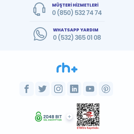
MÜŞTERİ HİZMETLERİ
0 (850) 532 74 74
WHATSAPP YARDIM
0 (532) 365 01 08