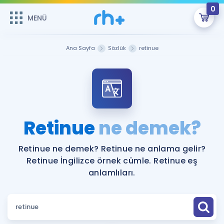
0
MENÜ
MENÜ
Üye Girişi
Ana Sayfa
Sözlük
retinue
Online Dersler
Sepetin Şu An Boş.
Çalışma Paketleri
Remzi Hoca ile seni sınava hazırlayacak onlarca eğitim seni
bekliyor!
Kitaplar ve Kaynaklar
GİRİŞ YAP
Retinue
ne demek?
Katılımcı Görüşleri
Şifremi Hatırlamıyorum
Retinue ne demek? Retinue ne anlama gelir?
Retinue İngilizce örnek cümle. Retinue eş
ÜYE DEĞİLİM
Faydalı Araçlar
anlamlıları.
Ücretsiz Kaynaklar
Blog
İngilizce Gramer
Hakkımızda
Kariyer
Sözlük
Soru & Cevap
İletişim