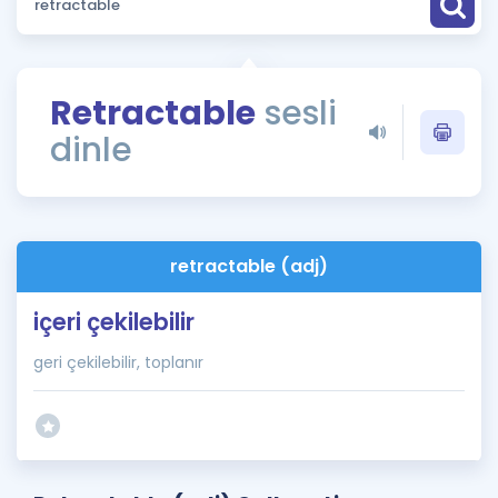
Puan Hesaplama
Rehberlik Aracı
Retractable
sesli
ÖSYM Sınav Takvimi
dinle
Kampanyalar
Blog
retractable (adj)
İngilizce Gramer
içeri çekilebilir
geri çekilebilir, toplanır