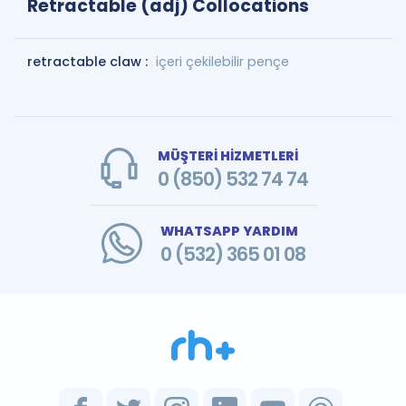
Retractable (adj) Collocations
retractable claw :
içeri çekilebilir pençe
MÜŞTERİ HİZMETLERİ
0 (850) 532 74 74
WHATSAPP YARDIM
0 (532) 365 01 08