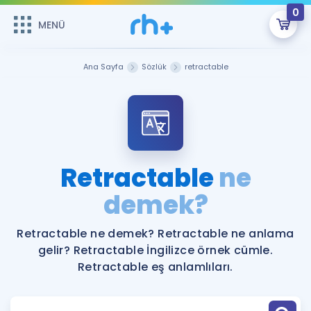
0
MENÜ
MENÜ
Üye Girişi
Ana Sayfa
Sözlük
retractable
Online Dersler
Sepetin Şu An Boş.
Çalışma Paketleri
Remzi Hoca ile seni sınava hazırlayacak onlarca eğitim seni
bekliyor!
Kitaplar ve Kaynaklar
GİRİŞ YAP
Retractable
ne
Katılımcı Görüşleri
demek?
Şifremi Hatırlamıyorum
ÜYE DEĞİLİM
Faydalı Araçlar
Retractable ne demek? Retractable ne anlama
gelir? Retractable İngilizce örnek cümle.
Ücretsiz Kaynaklar
Blog
İngilizce Gramer
Retractable eş anlamlıları.
Hakkımızda
Kariyer
Sözlük
Soru & Cevap
İletişim