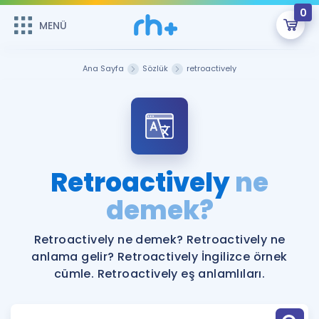
0
MENÜ
MENÜ
Üye Girişi
Ana Sayfa
Sözlük
retroactively
Online Dersler
Sepetin Şu An Boş.
Çalışma Paketleri
Remzi Hoca ile seni sınava hazırlayacak onlarca eğitim seni
bekliyor!
Kitaplar ve Kaynaklar
GİRİŞ YAP
Retroactively
ne
Katılımcı Görüşleri
demek?
Şifremi Hatırlamıyorum
ÜYE DEĞİLİM
Faydalı Araçlar
Retroactively ne demek? Retroactively ne
anlama gelir? Retroactively İngilizce örnek
Ücretsiz Kaynaklar
Blog
İngilizce Gramer
cümle. Retroactively eş anlamlıları.
Hakkımızda
Kariyer
Sözlük
Soru & Cevap
İletişim