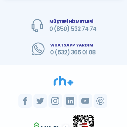
MÜŞTERİ HİZMETLERİ
0 (850) 532 74 74
WHATSAPP YARDIM
0 (532) 365 01 08