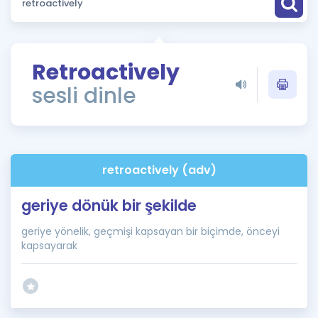
Puan Hesaplama
Rehberlik Aracı
Retroactively
ÖSYM Sınav Takvimi
sesli dinle
Kampanyalar
Blog
retroactively (adv)
İngilizce Gramer
geriye dönük bir şekilde
geriye yönelik, geçmişi kapsayan bir biçimde, önceyi
kapsayarak