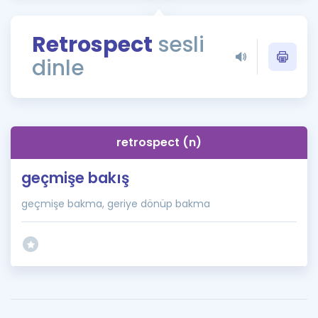
Puan Hesaplama
Retrospect
sesli
Rehberlik Aracı
dinle
ÖSYM Sınav Takvimi
Kampanyalar
Blog
retrospect (n)
İngilizce Gramer
geçmişe bakış
geçmişe bakma, geriye dönüp bakma