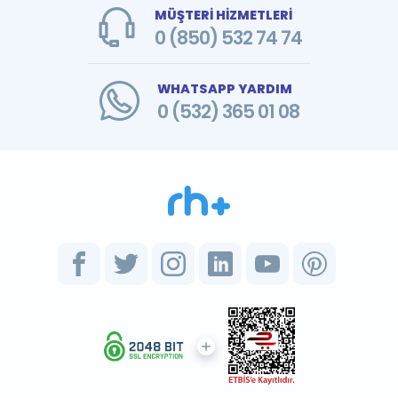
MÜŞTERİ HİZMETLERİ
0 (850) 532 74 74
WHATSAPP YARDIM
0 (532) 365 01 08