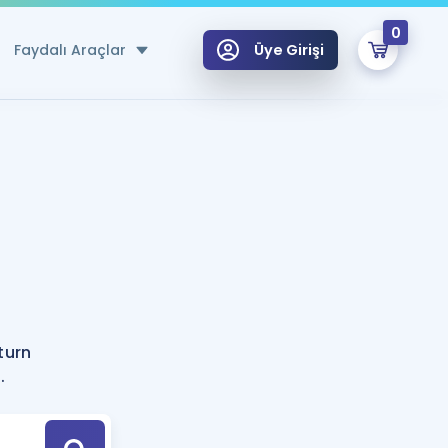
0
Faydalı Araçlar
Üye Girişi
klar
n Ücretsiz Kaynaklar
 için Özel Sözlük
Sepetin Şu An Boş.
ma
uan Hesaplama Aracı
i Hoca ile seni sınava hazırlayacak onlarca eğitim seni bekliyor!
Şifremi Hatırlamıyorum
GİRİŞ YAP
turn
azırlananlar için Öneriler
.
kvimi
ÜYE DEĞİLİM
arı Tek Takvimde