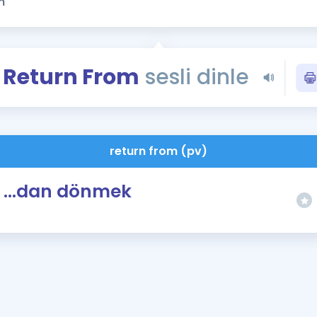
Kampanyalar
Eğitim ve Kitaplar
Blog
Return From
sesli dinle
YDS - YÖKDİL Tüm S
İngilizce Gram
İngilizce Gramer
return from (pv)
...dan dönmek