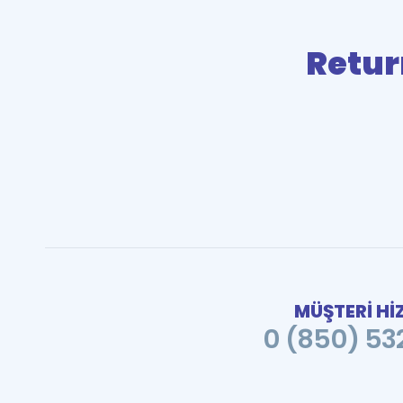
Retur
MÜŞTERİ Hİ
0 (850) 532