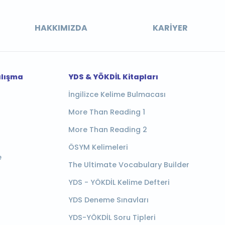
HAKKIMIZDA
KARIYER
alışma
YDS & YÖKDİL Kitapları
İngilizce Kelime Bulmacası
More Than Reading 1
More Than Reading 2
ÖSYM Kelimeleri
e
The Ultimate Vocabulary Builder
YDS - YÖKDİL Kelime Defteri
YDS Deneme Sınavları
YDS-YÖKDİL Soru Tipleri