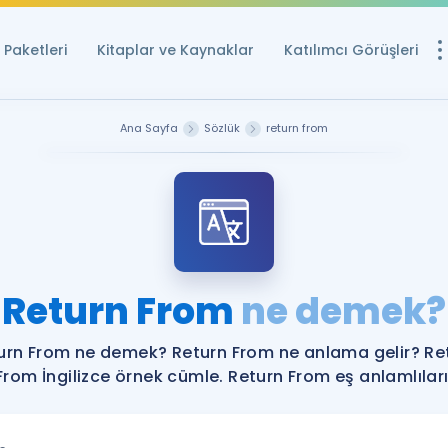
Paketleri
Kitaplar ve Kaynaklar
Katılımcı Görüşleri
Ücretsiz Kayna
Ana Sayfa
Sözlük
return from
YDS ve YÖKDİL içi
Sözlük
İngilizce Sınavları
Puan Hesapla
Return From
ne demek?
YDS ve YÖKDİL P
Remz
Rehberlik Aracı
urn From ne demek? Return From ne anlama gelir? Re
YDS ve YÖKDİL'e H
From İngilizce örnek cümle. Return From eş anlamlıları
ÖSYM Sınav Ta
Tüm ÖSYM Sınavl