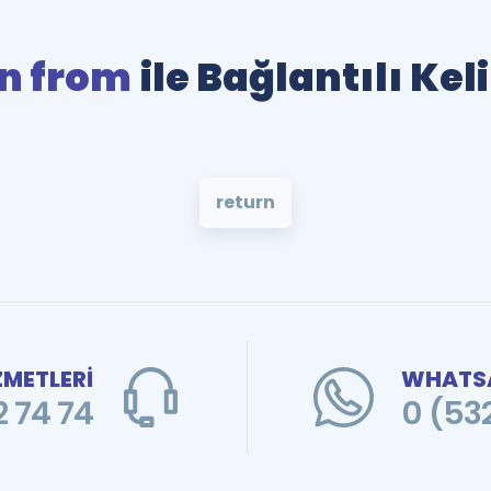
n from
ile Bağlantılı Ke
return
ZMETLERİ
WHATSA
 74 74
0 (53