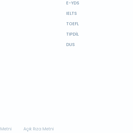
E-YDS
IELTS
TOEFL
TIPDİL
DUS
 Metni
Açık Rıza Metni