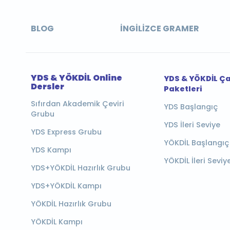
BLOG
İNGILIZCE GRAMER
YDS & YÖKDİL Online
YDS & YÖKDİL Ç
Dersler
Paketleri
Sıfırdan Akademik Çeviri
YDS Başlangıç
Grubu
YDS İleri Seviye
YDS Express Grubu
YÖKDİL Başlangıç
YDS Kampı
YÖKDİL İleri Seviy
YDS+YÖKDİL Hazırlık Grubu
YDS+YÖKDİL Kampı
YÖKDİL Hazırlık Grubu
YÖKDİL Kampı