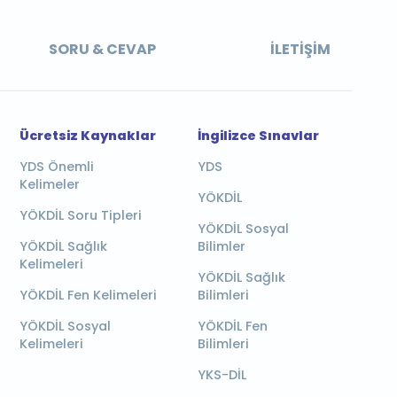
SORU & CEVAP
İLETIŞIM
Ücretsiz Kaynaklar
İngilizce Sınavlar
YDS Önemli
YDS
Kelimeler
YÖKDİL
YÖKDİL Soru Tipleri
YÖKDİL Sosyal
YÖKDİL Sağlık
Bilimler
Kelimeleri
YÖKDİL Sağlık
YÖKDİL Fen Kelimeleri
Bilimleri
YÖKDİL Sosyal
YÖKDİL Fen
Kelimeleri
Bilimleri
YKS-DİL