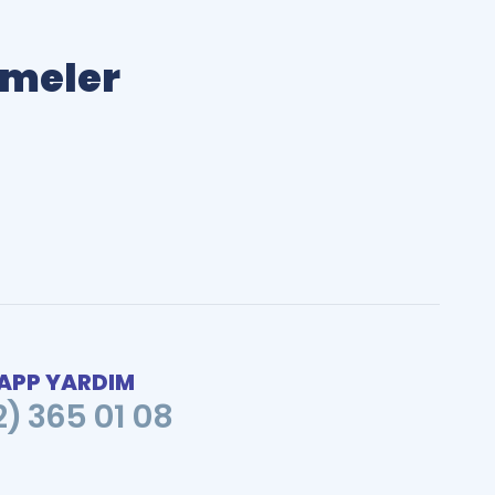
limeler
PP YARDIM
2) 365 01 08