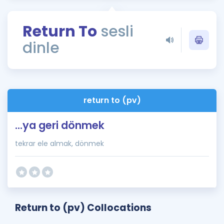
Puan Hesaplama
Return To
sesli
Rehberlik Aracı
dinle
ÖSYM Sınav Takvimi
Kampanyalar
Blog
return to (pv)
İngilizce Gramer
...ya geri dönmek
tekrar ele almak, dönmek
Return to (pv) Collocations