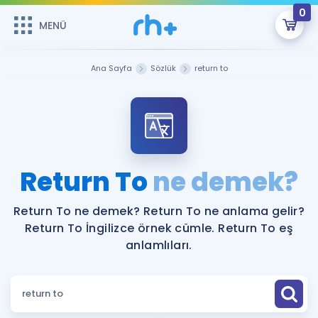
0
MENÜ
MENÜ
Üye Girişi
Ana Sayfa
Sözlük
return to
Online Dersler
Sepetin Şu An Boş.
Çalışma Paketleri
Remzi Hoca ile seni sınava hazırlayacak onlarca eğitim seni
bekliyor!
Kitaplar ve Kaynaklar
GİRİŞ YAP
Return To
ne demek?
Katılımcı Görüşleri
Şifremi Hatırlamıyorum
Return To ne demek? Return To ne anlama gelir?
Return To İngilizce örnek cümle. Return To eş
ÜYE DEĞİLİM
Faydalı Araçlar
anlamlıları.
Ücretsiz Kaynaklar
Blog
İngilizce Gramer
Hakkımızda
Kariyer
Sözlük
Soru & Cevap
İletişim