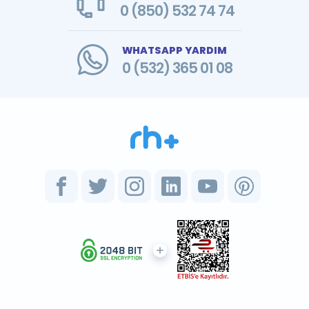
0 (850) 532 74 74
WHATSAPP YARDIM
0 (532) 365 01 08