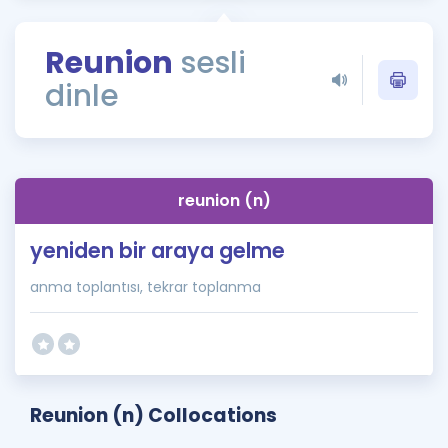
Puan Hesaplama
Reunion
sesli
Rehberlik Aracı
dinle
ÖSYM Sınav Takvimi
Kampanyalar
Blog
reunion (n)
İngilizce Gramer
yeniden bir araya gelme
anma toplantısı, tekrar toplanma
Reunion (n) Collocations