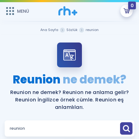
0
MENÜ
MENÜ
Üye Girişi
Ana Sayfa
Sözlük
reunion
Online Dersler
Sepetin Şu An Boş.
Çalışma Paketleri
Remzi Hoca ile seni sınava hazırlayacak onlarca eğitim seni
bekliyor!
Kitaplar ve Kaynaklar
GİRİŞ YAP
Reunion
ne demek?
Katılımcı Görüşleri
Şifremi Hatırlamıyorum
Reunion ne demek? Reunion ne anlama gelir?
Reunion İngilizce örnek cümle. Reunion eş
ÜYE DEĞİLİM
Faydalı Araçlar
anlamlıları.
Ücretsiz Kaynaklar
Blog
İngilizce Gramer
Hakkımızda
Kariyer
Sözlük
Soru & Cevap
İletişim