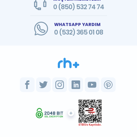
0 (850) 532 74 74
WHATSAPP YARDIM
0 (532) 365 01 08