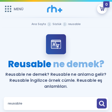
0
MENÜ
MENÜ
Üye Girişi
Ana Sayfa
Sözlük
reusable
Online Dersler
Sepetin Şu An Boş.
Çalışma Paketleri
Remzi Hoca ile seni sınava hazırlayacak onlarca eğitim seni
bekliyor!
Kitaplar ve Kaynaklar
GİRİŞ YAP
Reusable
ne demek?
Katılımcı Görüşleri
Şifremi Hatırlamıyorum
Reusable ne demek? Reusable ne anlama gelir?
Reusable İngilizce örnek cümle. Reusable eş
ÜYE DEĞİLİM
Faydalı Araçlar
anlamlıları.
Ücretsiz Kaynaklar
Blog
İngilizce Gramer
Hakkımızda
Kariyer
Sözlük
Soru & Cevap
İletişim