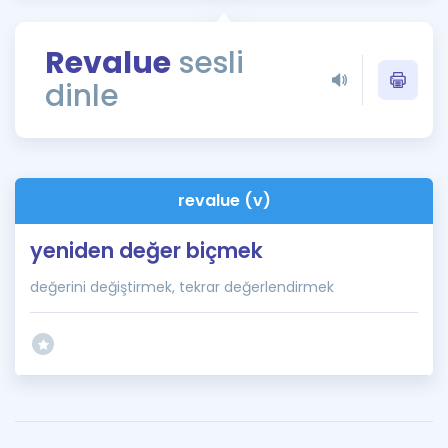
Puan Hesaplama
Revalue
sesli
Rehberlik Aracı
dinle
ÖSYM Sınav Takvimi
Kampanyalar
Blog
revalue (v)
İngilizce Gramer
yeniden değer biçmek
değerini değiştirmek, tekrar değerlendirmek