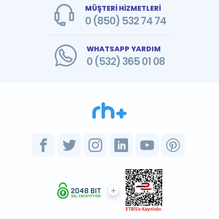
MÜŞTERİ HİZMETLERİ
0 (850) 532 74 74
WHATSAPP YARDIM
0 (532) 365 01 08