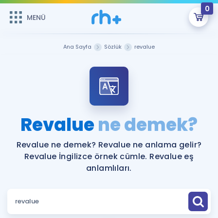
0
MENÜ
MENÜ
Üye Girişi
Ana Sayfa
Sözlük
revalue
Online Dersler
Sepetin Şu An Boş.
Çalışma Paketleri
Remzi Hoca ile seni sınava hazırlayacak onlarca eğitim seni
bekliyor!
Kitaplar ve Kaynaklar
GİRİŞ YAP
Revalue
ne demek?
Katılımcı Görüşleri
Şifremi Hatırlamıyorum
Revalue ne demek? Revalue ne anlama gelir?
Revalue İngilizce örnek cümle. Revalue eş
ÜYE DEĞİLİM
Faydalı Araçlar
anlamlıları.
Ücretsiz Kaynaklar
Blog
İngilizce Gramer
Hakkımızda
Kariyer
Sözlük
Soru & Cevap
İletişim