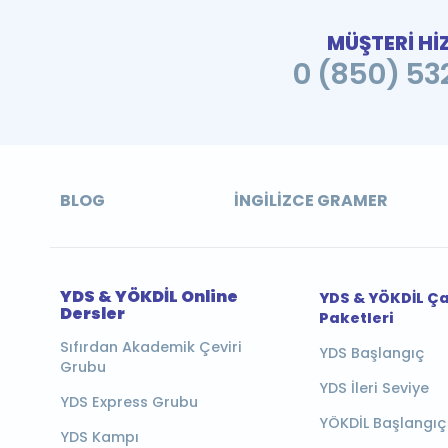
MÜŞTERİ Hİ
0 (850) 532
BLOG
İNGILIZCE GRAMER
YDS & YÖKDİL Online
YDS & YÖKDİL Ç
Dersler
Paketleri
Sıfırdan Akademik Çeviri
YDS Başlangıç
Grubu
YDS İleri Seviye
YDS Express Grubu
YÖKDİL Başlangıç
YDS Kampı