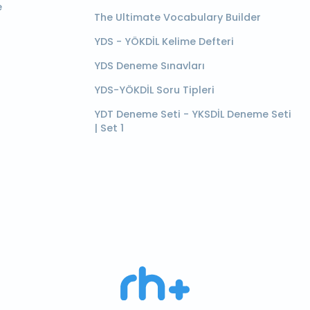
e
The Ultimate Vocabulary Builder
YDS - YÖKDİL Kelime Defteri
YDS Deneme Sınavları
YDS-YÖKDİL Soru Tipleri
YDT Deneme Seti - YKSDİL Deneme Seti
| Set 1