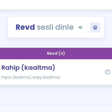
Kampanyalar
Eğitim ve Kitaplar
Blog
Revd
sesli dinle
YDS - YÖKDİL Tüm S
İngilizce Gram
İngilizce Gramer
Revd (n)
Rahip (kısaltma)
Papaz (kısaltma), Keşiş (kısaltma)