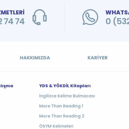
ZMETLERİ
WHATSA
 74 74
0 (53
HAKKIMIZDA
KARIYER
alışma
YDS & YÖKDİL Kitapları
İngilizce Kelime Bulmacası
More Than Reading 1
More Than Reading 2
ÖSYM Kelimeleri