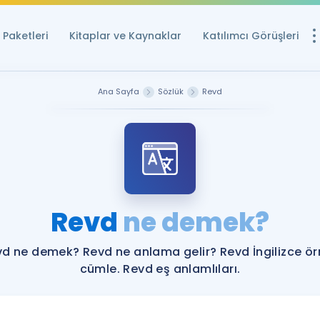
Paketleri
Kitaplar ve Kaynaklar
Katılımcı Görüşleri
Ücretsiz Kayna
Ana Sayfa
Sözlük
Revd
YDS ve YÖKDİL içi
Sözlük
İngilizce Sınavları
Puan Hesapla
Revd
ne demek?
YDS ve YÖKDİL P
Remz
Rehberlik Aracı
d ne demek? Revd ne anlama gelir? Revd İngilizce ö
YDS ve YÖKDİL'e H
cümle. Revd eş anlamlıları.
ÖSYM Sınav Ta
Tüm ÖSYM Sınavl