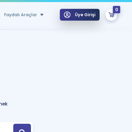
0
Faydalı Araçlar
Üye Girişi
klar
n Ücretsiz Kaynaklar
 için Özel Sözlük
Sepetin Şu An Boş.
ma
uan Hesaplama Aracı
i Hoca ile seni sınava hazırlayacak onlarca eğitim seni bekliyor!
Şifremi Hatırlamıyorum
GİRİŞ YAP
rnek
azırlananlar için Öneriler
kvimi
ÜYE DEĞİLİM
arı Tek Takvimde