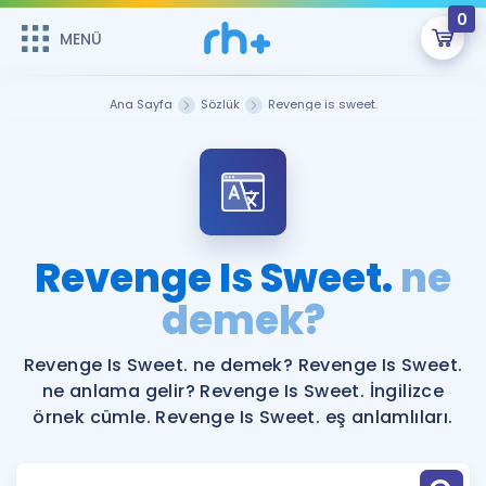
0
MENÜ
MENÜ
Üye Girişi
Ana Sayfa
Sözlük
Revenge is sweet.
Online Dersler
Sepetin Şu An Boş.
Çalışma Paketleri
Remzi Hoca ile seni sınava hazırlayacak onlarca eğitim seni
bekliyor!
Kitaplar ve Kaynaklar
GİRİŞ YAP
Revenge Is Sweet.
ne
Katılımcı Görüşleri
demek?
Şifremi Hatırlamıyorum
ÜYE DEĞİLİM
Faydalı Araçlar
Revenge Is Sweet. ne demek? Revenge Is Sweet.
ne anlama gelir? Revenge Is Sweet. İngilizce
Ücretsiz Kaynaklar
Blog
İngilizce Gramer
örnek cümle. Revenge Is Sweet. eş anlamlıları.
Hakkımızda
Kariyer
Sözlük
Soru & Cevap
İletişim