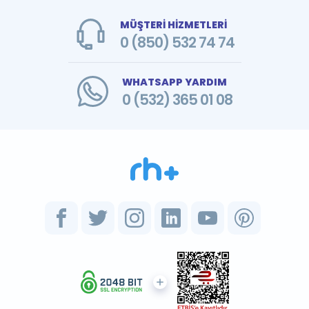
MÜŞTERİ HİZMETLERİ
0 (850) 532 74 74
WHATSAPP YARDIM
0 (532) 365 01 08