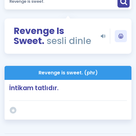
Puan Hesaplama
Rehberlik Aracı
Revenge Is
ÖSYM Sınav Takvimi
Sweet.
sesli dinle
Kampanyalar
Blog
Revenge is sweet. (phr)
İngilizce Gramer
İntikam tatlıdır.