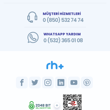
MÜŞTERİ HİZMETLERİ
0 (850) 532 74 74
WHATSAPP YARDIM
0 (532) 365 01 08