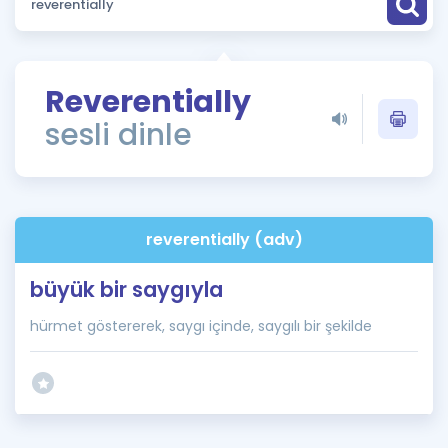
Puan Hesaplama
Rehberlik Aracı
Reverentially
ÖSYM Sınav Takvimi
sesli dinle
Kampanyalar
Blog
reverentially (adv)
İngilizce Gramer
büyük bir saygıyla
hürmet göstererek, saygı içinde, saygılı bir şekilde