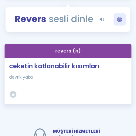
Puan Hesaplama
Revers
sesli dinle
Rehberlik Aracı
ÖSYM Sınav Takvimi
Kampanyalar
revers (n)
Blog
ceketin katlanabilir kısımları
İngilizce Gramer
devrik yaka
MÜŞTERİ HİZMETLERİ