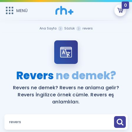
0
MENÜ
MENÜ
Üye Girişi
Ana Sayfa
Sözlük
revers
Online Dersler
Sepetin Şu An Boş.
Çalışma Paketleri
Remzi Hoca ile seni sınava hazırlayacak onlarca eğitim seni
bekliyor!
Kitaplar ve Kaynaklar
GİRİŞ YAP
Revers
ne demek?
Katılımcı Görüşleri
Şifremi Hatırlamıyorum
Revers ne demek? Revers ne anlama gelir?
Revers İngilizce örnek cümle. Revers eş
ÜYE DEĞİLİM
Faydalı Araçlar
anlamlıları.
Ücretsiz Kaynaklar
Blog
İngilizce Gramer
Hakkımızda
Kariyer
Sözlük
Soru & Cevap
İletişim