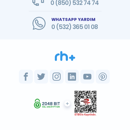
0 (850) 532 74 74
WHATSAPP YARDIM
0 (532) 365 01 08