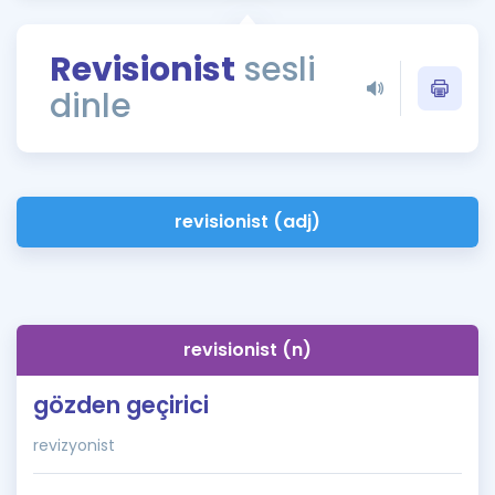
Puan Hesaplama
Revisionist
sesli
Rehberlik Aracı
dinle
ÖSYM Sınav Takvimi
Kampanyalar
Blog
revisionist (adj)
İngilizce Gramer
revisionist (n)
gözden geçirici
revizyonist