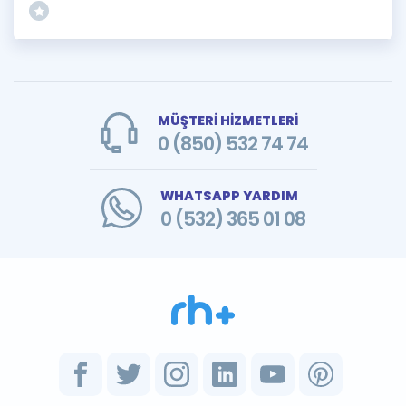
MÜŞTERİ HİZMETLERİ
0 (850) 532 74 74
WHATSAPP YARDIM
0 (532) 365 01 08