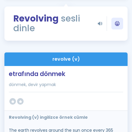
Puan Hesaplama
Revolving
sesli
Rehberlik Aracı
dinle
ÖSYM Sınav Takvimi
Kampanyalar
Blog
revolve (v)
İngilizce Gramer
etrafında dönmek
dönmek, devir yapmak
Revolving (v) ingilizce örnek cümle
The earth revolves around the sun once every 365