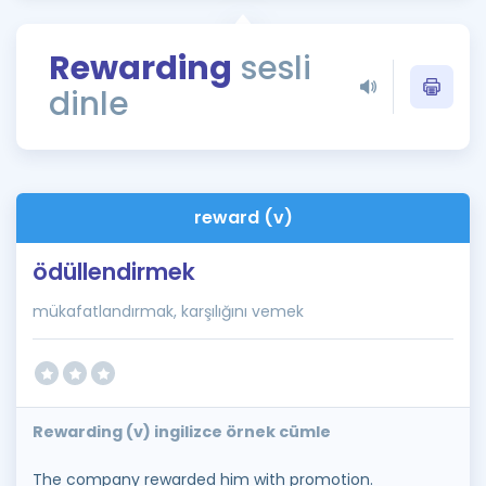
Puan Hesaplama
Rewarding
sesli
Rehberlik Aracı
dinle
ÖSYM Sınav Takvimi
Kampanyalar
Blog
reward (v)
İngilizce Gramer
ödüllendirmek
mükafatlandırmak, karşılığını vemek
Rewarding (v) ingilizce örnek cümle
The company rewarded him with promotion.