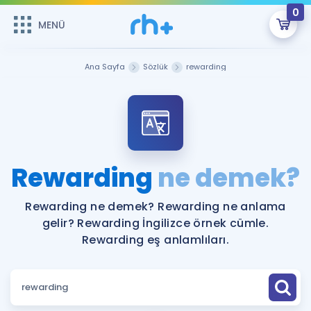
0
MENÜ
MENÜ
Üye Girişi
Ana Sayfa
Sözlük
rewarding
Online Dersler
Sepetin Şu An Boş.
Çalışma Paketleri
Remzi Hoca ile seni sınava hazırlayacak onlarca eğitim seni
bekliyor!
Kitaplar ve Kaynaklar
GİRİŞ YAP
Rewarding
ne demek?
Katılımcı Görüşleri
Şifremi Hatırlamıyorum
Rewarding ne demek? Rewarding ne anlama
gelir? Rewarding İngilizce örnek cümle.
ÜYE DEĞİLİM
Faydalı Araçlar
Rewarding eş anlamlıları.
Ücretsiz Kaynaklar
Blog
İngilizce Gramer
Hakkımızda
Kariyer
Sözlük
Soru & Cevap
İletişim