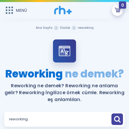
0
MENÜ
MENÜ
Üye Girişi
Ana Sayfa
Sözlük
reworking
Online Dersler
Sepetin Şu An Boş.
Çalışma Paketleri
Remzi Hoca ile seni sınava hazırlayacak onlarca eğitim seni
bekliyor!
Kitaplar ve Kaynaklar
GİRİŞ YAP
Reworking
ne demek?
Katılımcı Görüşleri
Şifremi Hatırlamıyorum
Reworking ne demek? Reworking ne anlama
gelir? Reworking İngilizce örnek cümle. Reworking
ÜYE DEĞİLİM
Faydalı Araçlar
eş anlamlıları.
Ücretsiz Kaynaklar
Blog
İngilizce Gramer
Hakkımızda
Kariyer
Sözlük
Soru & Cevap
İletişim