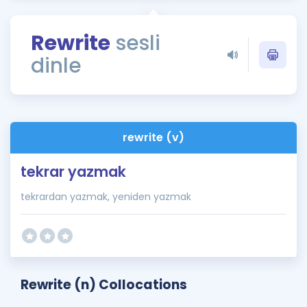
Puan Hesaplama
Rewrite
sesli
Rehberlik Aracı
dinle
ÖSYM Sınav Takvimi
Kampanyalar
Blog
rewrite (v)
İngilizce Gramer
tekrar yazmak
tekrardan yazmak, yeniden yazmak
Rewrite (n) Collocations