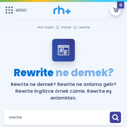
0
MENÜ
MENÜ
Üye Girişi
Ana Sayfa
Sözlük
rewrite
Online Dersler
Sepetin Şu An Boş.
Çalışma Paketleri
Remzi Hoca ile seni sınava hazırlayacak onlarca eğitim seni
bekliyor!
Kitaplar ve Kaynaklar
GİRİŞ YAP
Rewrite
ne demek?
Katılımcı Görüşleri
Şifremi Hatırlamıyorum
Rewrite ne demek? Rewrite ne anlama gelir?
Rewrite İngilizce örnek cümle. Rewrite eş
ÜYE DEĞİLİM
Faydalı Araçlar
anlamlıları.
Ücretsiz Kaynaklar
Blog
İngilizce Gramer
Hakkımızda
Kariyer
Sözlük
Soru & Cevap
İletişim