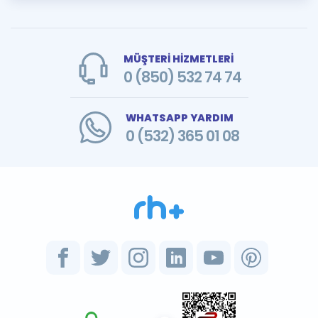
MÜŞTERİ HİZMETLERİ
0 (850) 532 74 74
WHATSAPP YARDIM
0 (532) 365 01 08