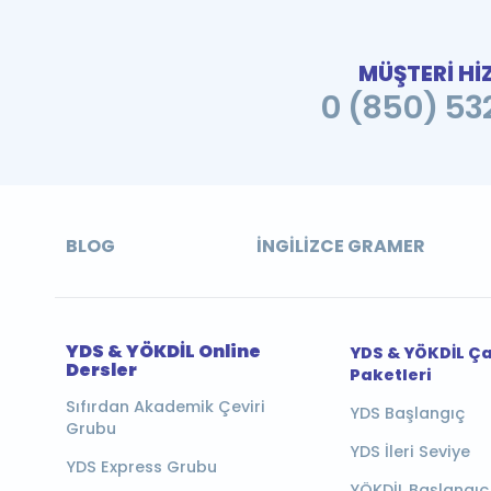
MÜŞTERİ Hİ
0 (850) 532
BLOG
İNGILIZCE GRAMER
YDS & YÖKDİL Online
YDS & YÖKDİL Ç
Dersler
Paketleri
Sıfırdan Akademik Çeviri
YDS Başlangıç
Grubu
YDS İleri Seviye
YDS Express Grubu
YÖKDİL Başlangıç