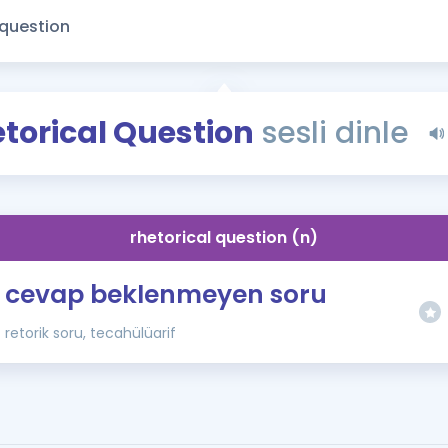
Kampanyalar
Eğitim ve Kitaplar
Blog
YDS - YÖKDİL Tüm S
torical Question
sesli dinle
İngilizce Gram
İngilizce Gramer
rhetorical question (n)
cevap beklenmeyen soru
retorik soru, tecahülüarif