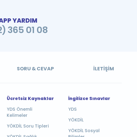
PP YARDIM
2) 365 01 08
SORU & CEVAP
İLETIŞIM
Ücretsiz Kaynaklar
İngilizce Sınavlar
YDS Önemli
YDS
Kelimeler
YÖKDİL
YÖKDİL Soru Tipleri
YÖKDİL Sosyal
YÖKDİL Sağlık
Bilimler