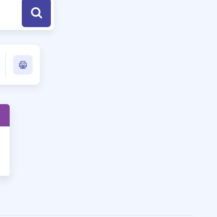
a Özel Fırsatlar
ınavlarla İlgili Haberler
er
 ve Konu Anlatımı