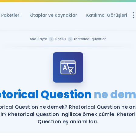
Paketleri
Kitaplar ve Kaynaklar
Katılımcı Görüşleri
Ücretsiz Kayna
Ana Sayfa
Sözlük
rhetorical question
YDS ve YÖKDİL içi
Sözlük
İngilizce Sınavları
Puan Hesapla
torical Question
ne dem
YDS ve YÖKDİL P
Remz
Rehberlik Aracı
orical Question ne demek? Rhetorical Question ne a
YDS ve YÖKDİL'e H
lir? Rhetorical Question İngilizce örnek cümle. Rhetori
Question eş anlamlıları.
ÖSYM Sınav Ta
Tüm ÖSYM Sınavl