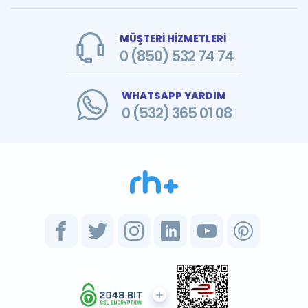
MÜŞTERİ HİZMETLERİ
0 (850) 532 74 74
WHATSAPP YARDIM
0 (532) 365 01 08