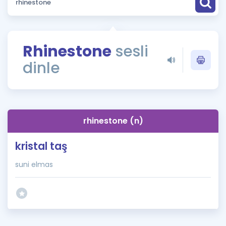
Puan Hesaplama
Rehberlik Aracı
Rhinestone
sesli
ÖSYM Sınav Takvimi
dinle
Kampanyalar
Blog
rhinestone (n)
İngilizce Gramer
kristal taş
suni elmas