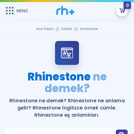
0
MENÜ
MENÜ
Üye Girişi
Ana Sayfa
Sözlük
rhinestone
Online Dersler
Sepetin Şu An Boş.
Çalışma Paketleri
Remzi Hoca ile seni sınava hazırlayacak onlarca eğitim seni
bekliyor!
Kitaplar ve Kaynaklar
GİRİŞ YAP
Rhinestone
ne
Katılımcı Görüşleri
demek?
Şifremi Hatırlamıyorum
ÜYE DEĞİLİM
Faydalı Araçlar
Rhinestone ne demek? Rhinestone ne anlama
gelir? Rhinestone İngilizce örnek cümle.
Ücretsiz Kaynaklar
Blog
İngilizce Gramer
Rhinestone eş anlamlıları.
Hakkımızda
Kariyer
Sözlük
Soru & Cevap
İletişim