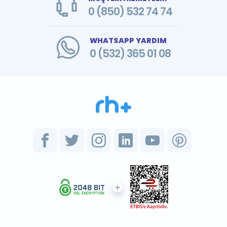
0 (850) 532 74 74
WHATSAPP YARDIM
0 (532) 365 01 08