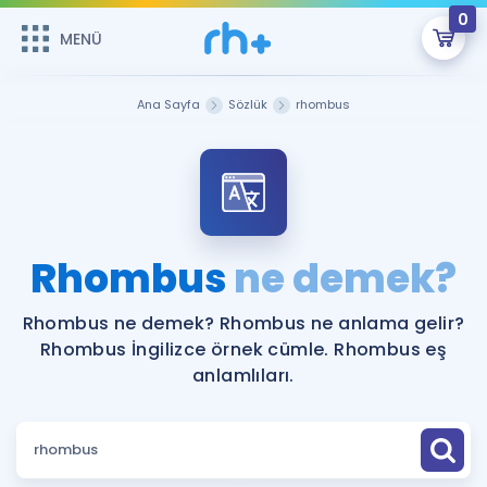
0
MENÜ
MENÜ
Üye Girişi
Ana Sayfa
Sözlük
rhombus
Online Dersler
Sepetin Şu An Boş.
Çalışma Paketleri
Remzi Hoca ile seni sınava hazırlayacak onlarca eğitim seni
bekliyor!
Kitaplar ve Kaynaklar
GİRİŞ YAP
Rhombus
ne demek?
Katılımcı Görüşleri
Şifremi Hatırlamıyorum
Rhombus ne demek? Rhombus ne anlama gelir?
Rhombus İngilizce örnek cümle. Rhombus eş
ÜYE DEĞİLİM
Faydalı Araçlar
anlamlıları.
Ücretsiz Kaynaklar
Blog
İngilizce Gramer
Hakkımızda
Kariyer
Sözlük
Soru & Cevap
İletişim