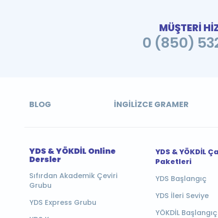
MÜŞTERİ Hİ
0 (850) 532
BLOG
İNGILIZCE GRAMER
YDS & YÖKDİL Online
YDS & YÖKDİL Ç
Dersler
Paketleri
Sıfırdan Akademik Çeviri
YDS Başlangıç
Grubu
YDS İleri Seviye
YDS Express Grubu
YÖKDİL Başlangıç