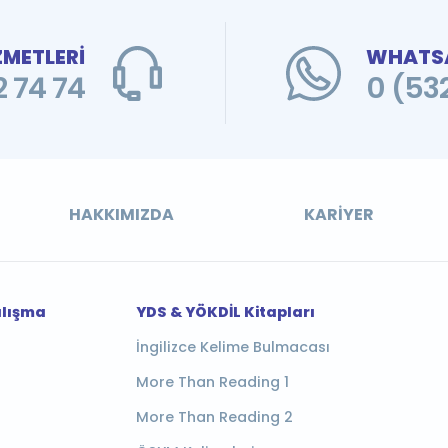
ZMETLERİ
WHATSA
 74 74
0 (53
HAKKIMIZDA
KARIYER
alışma
YDS & YÖKDİL Kitapları
İngilizce Kelime Bulmacası
More Than Reading 1
More Than Reading 2