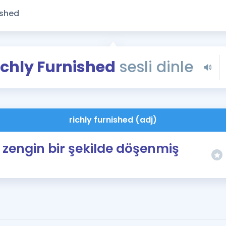
Kampanyalar
Eğitim ve Kitaplar
Blog
YDS - YÖKDİL Tüm S
ichly Furnished
sesli dinle
İngilizce Gram
İngilizce Gramer
richly furnished (adj)
zengin bir şekilde döşenmiş