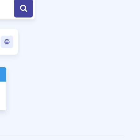
a Özel Fırsatlar
ınavlarla İlgili Haberler
er
 ve Konu Anlatımı