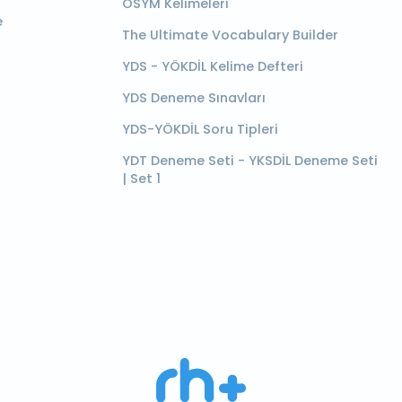
ÖSYM Kelimeleri
e
The Ultimate Vocabulary Builder
YDS - YÖKDİL Kelime Defteri
YDS Deneme Sınavları
YDS-YÖKDİL Soru Tipleri
YDT Deneme Seti - YKSDİL Deneme Seti
| Set 1