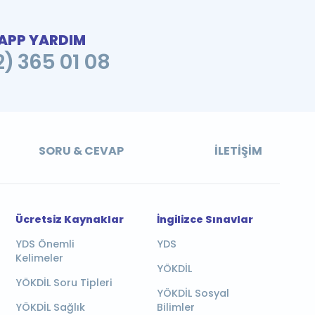
PP YARDIM
2) 365 01 08
SORU & CEVAP
İLETIŞIM
Ücretsiz Kaynaklar
İngilizce Sınavlar
YDS Önemli
YDS
Kelimeler
YÖKDİL
YÖKDİL Soru Tipleri
YÖKDİL Sosyal
YÖKDİL Sağlık
Bilimler