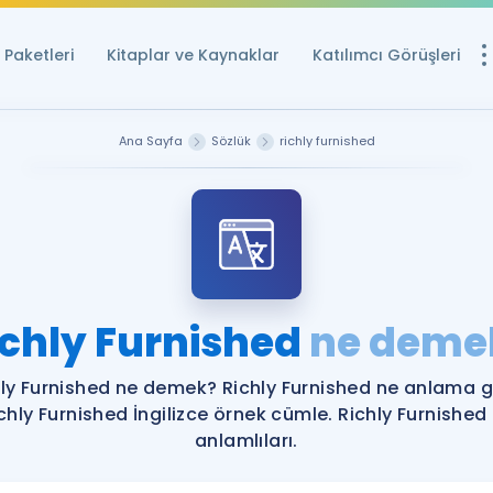
Paketleri
Kitaplar ve Kaynaklar
Katılımcı Görüşleri
Ücretsiz Kayna
Ana Sayfa
Sözlük
richly furnished
YDS ve YÖKDİL içi
Sözlük
İngilizce Sınavları
Puan Hesapla
ichly Furnished
ne deme
YDS ve YÖKDİL P
Remz
Rehberlik Aracı
ly Furnished ne demek? Richly Furnished ne anlama g
YDS ve YÖKDİL'e H
chly Furnished İngilizce örnek cümle. Richly Furnished
anlamlıları.
ÖSYM Sınav Ta
Tüm ÖSYM Sınavl