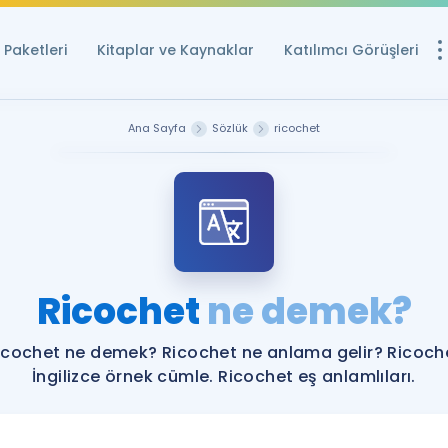
Paketleri
Kitaplar ve Kaynaklar
Katılımcı Görüşleri
Ücretsiz Kayna
Ana Sayfa
Sözlük
ricochet
YDS ve YÖKDİL içi
Sözlük
İngilizce Sınavları
Puan Hesapla
Ricochet
ne demek?
YDS ve YÖKDİL P
Remz
Rehberlik Aracı
icochet ne demek? Ricochet ne anlama gelir? Ricoch
YDS ve YÖKDİL'e H
İngilizce örnek cümle. Ricochet eş anlamlıları.
ÖSYM Sınav Ta
Tüm ÖSYM Sınavl