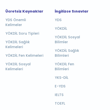
Ücretsiz Kaynaklar
İngilizce Sınavlar
YDS Önemli
YDS
Kelimeler
YÖKDİL
YÖKDİL Soru Tipleri
YÖKDİL Sosyal
YÖKDİL Sağlık
Bilimler
Kelimeleri
YÖKDİL Sağlık
YÖKDİL Fen Kelimeleri
Bilimleri
YÖKDİL Sosyal
YÖKDİL Fen
Kelimeleri
Bilimleri
YKS-DİL
E-YDS
IELTS
TOEFL