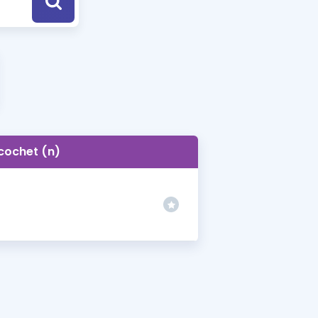
a Özel Fırsatlar
ınavlarla İlgili Haberler
er
 ve Konu Anlatımı
icochet (n)