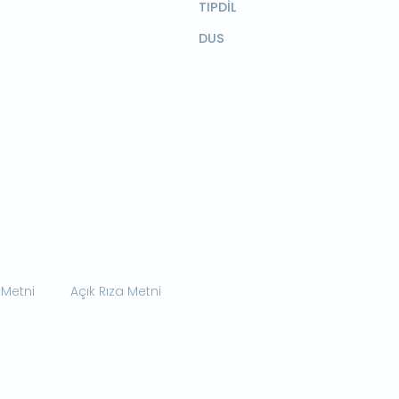
TIPDİL
DUS
 Metni
Açık Rıza Metni