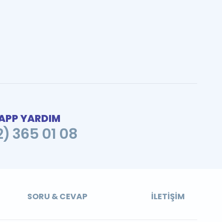
PP YARDIM
2) 365 01 08
SORU & CEVAP
İLETIŞIM