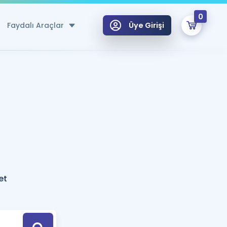
0
Faydalı Araçlar
Üye Girişi
klar
n Ücretsiz Kaynaklar
 için Özel Sözlük
Sepetin Şu An Boş.
ma
uan Hesaplama Aracı
i Hoca ile seni sınava hazırlayacak onlarca eğitim seni bekliyor!
Şifremi Hatırlamıyorum
GİRİŞ YAP
et
azırlananlar için Öneriler
kvimi
ÜYE DEĞİLİM
arı Tek Takvimde