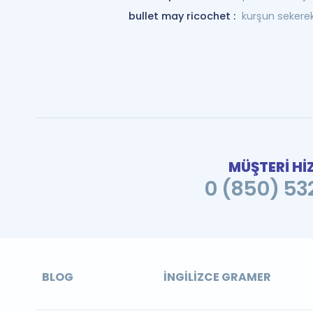
bullet may ricochet :
kurşun sekerek
MÜŞTERİ Hİ
0 (850) 532
BLOG
İNGILIZCE GRAMER