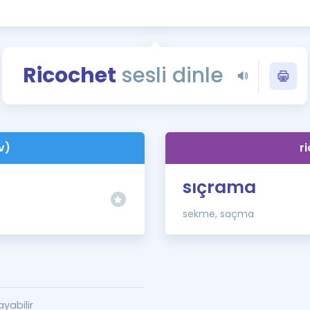
Kampanyalar
Eğitim ve Kitaplar
Blog
Ricochet
sesli dinle
YDS - YÖKDİL Tüm S
İngilizce Gram
İngilizce Gramer
v)
r
sıçrama
sekme, saçma
yabilir