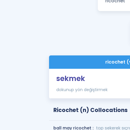
ricochet (
sekmek
dokunup yön değiştirmek
Ricochet (n) Collocations
ball may ricochet :
top sekerek sıçra