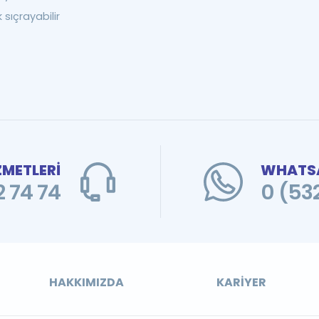
 sıçrayabilir
ZMETLERİ
WHATSA
 74 74
0 (53
HAKKIMIZDA
KARIYER