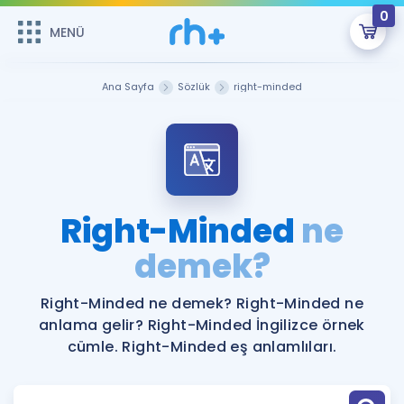
0
MENÜ
MENÜ
Üye Girişi
Ana Sayfa
Sözlük
right-minded
Online Dersler
Sepetin Şu An Boş.
Çalışma Paketleri
Remzi Hoca ile seni sınava hazırlayacak onlarca eğitim seni
bekliyor!
Kitaplar ve Kaynaklar
GİRİŞ YAP
Right-Minded
ne
Katılımcı Görüşleri
demek?
Şifremi Hatırlamıyorum
ÜYE DEĞİLİM
Faydalı Araçlar
Right-Minded ne demek? Right-Minded ne
anlama gelir? Right-Minded İngilizce örnek
Ücretsiz Kaynaklar
Blog
İngilizce Gramer
cümle. Right-Minded eş anlamlıları.
Hakkımızda
Kariyer
Sözlük
Soru & Cevap
İletişim