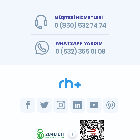
MÜŞTERİ HİZMETLERİ
0 (850) 532 74 74
WHATSAPP YARDIM
0 (532) 365 01 08