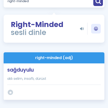
Puan Hesaplama
Rehberlik Aracı
Right-Minded
ÖSYM Sınav Takvimi
sesli dinle
Kampanyalar
Blog
right-minded (adj)
İngilizce Gramer
sağduyulu
aklı selim, insaflı, dürüst