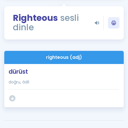
Puan Hesaplama
Righteous
sesli
Rehberlik Aracı
dinle
ÖSYM Sınav Takvimi
Kampanyalar
Blog
righteous (adj)
İngilizce Gramer
dürüst
doğru, âdil