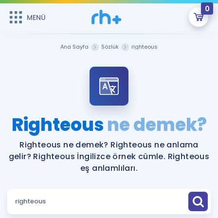
0
MENÜ
MENÜ
Üye Girişi
Ana Sayfa
Sözlük
righteous
Online Dersler
Sepetin Şu An Boş.
Çalışma Paketleri
Remzi Hoca ile seni sınava hazırlayacak onlarca eğitim seni
bekliyor!
Kitaplar ve Kaynaklar
GİRİŞ YAP
Righteous
ne demek?
Katılımcı Görüşleri
Şifremi Hatırlamıyorum
Righteous ne demek? Righteous ne anlama
gelir? Righteous İngilizce örnek cümle. Righteous
ÜYE DEĞİLİM
Faydalı Araçlar
eş anlamlıları.
Ücretsiz Kaynaklar
Blog
İngilizce Gramer
Hakkımızda
Kariyer
Sözlük
Soru & Cevap
İletişim