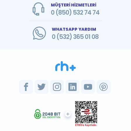
MÜŞTERİ HİZMETLERİ
0 (850) 532 74 74
WHATSAPP YARDIM
0 (532) 365 01 08