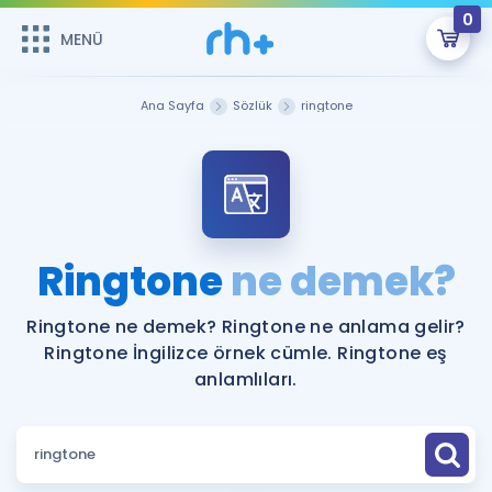
0
MENÜ
MENÜ
Üye Girişi
Ana Sayfa
Sözlük
ringtone
Online Dersler
Sepetin Şu An Boş.
Çalışma Paketleri
Remzi Hoca ile seni sınava hazırlayacak onlarca eğitim seni
bekliyor!
Kitaplar ve Kaynaklar
GİRİŞ YAP
Ringtone
ne demek?
Katılımcı Görüşleri
Şifremi Hatırlamıyorum
Ringtone ne demek? Ringtone ne anlama gelir?
Ringtone İngilizce örnek cümle. Ringtone eş
ÜYE DEĞİLİM
Faydalı Araçlar
anlamlıları.
Ücretsiz Kaynaklar
Blog
İngilizce Gramer
Hakkımızda
Kariyer
Sözlük
Soru & Cevap
İletişim