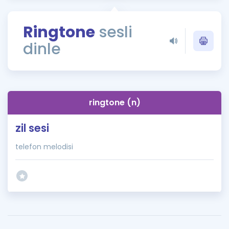
Puan Hesaplama
Ringtone
sesli
Rehberlik Aracı
dinle
ÖSYM Sınav Takvimi
Kampanyalar
Blog
ringtone (n)
İngilizce Gramer
zil sesi
telefon melodisi