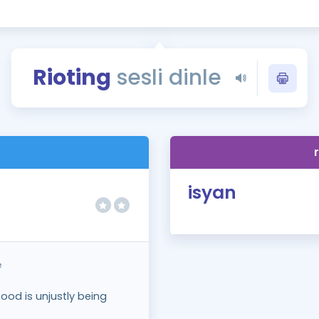
Kampanyalar
Eğitim ve Kitaplar
Blog
Rioting
sesli dinle
YDS - YÖKDİL Tüm S
İngilizce Gram
İngilizce Gramer
isyan
e
ood is unjustly being