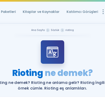
Paketleri
Kitaplar ve Kaynaklar
Katılımcı Görüşleri
Ücretsiz Kayna
Ana Sayfa
Sözlük
rioting
YDS ve YÖKDİL içi
Sözlük
İngilizce Sınavları
Puan Hesapla
Rioting
ne demek?
YDS ve YÖKDİL P
Remz
Rehberlik Aracı
ting ne demek? Rioting ne anlama gelir? Rioting İngil
YDS ve YÖKDİL'e H
örnek cümle. Rioting eş anlamlıları.
ÖSYM Sınav Ta
Tüm ÖSYM Sınavl