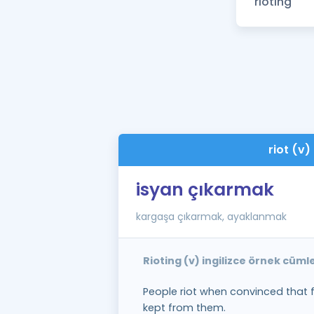
riot (v)
isyan çıkarmak
kargaşa çıkarmak, ayaklanmak
Rioting (v) ingilizce örnek cüml
People riot when convinced that f
kept from them.