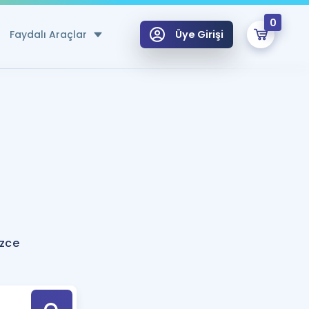
0
Faydalı Araçlar
Üye Girişi
klar
n Ücretsiz Kaynaklar
 için Özel Sözlük
Sepetin Şu An Boş.
ma
uan Hesaplama Aracı
i Hoca ile seni sınava hazırlayacak onlarca eğitim seni bekliyor!
Şifremi Hatırlamıyorum
GİRİŞ YAP
izce
azırlananlar için Öneriler
kvimi
ÜYE DEĞİLİM
arı Tek Takvimde