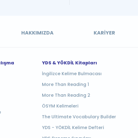
HAKKIMIZDA
KARIYER
alışma
YDS & YÖKDİL Kitapları
İngilizce Kelime Bulmacası
More Than Reading 1
More Than Reading 2
ÖSYM Kelimeleri
e
The Ultimate Vocabulary Builder
YDS - YÖKDİL Kelime Defteri