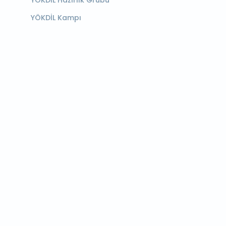
YÖKDİL Hazırlık Grubu
YÖKDİL Kampı