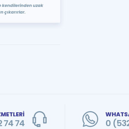
re kendilerinden uzak
 çıkarırlar.
ZMETLERİ
WHATSA
 74 74
0 (53