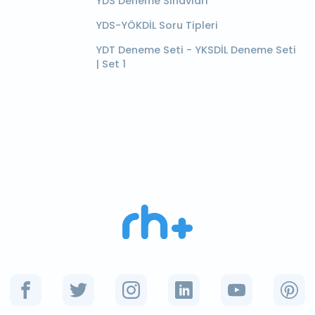
YDS Deneme Sınavları
YDS-YÖKDİL Soru Tipleri
YDT Deneme Seti - YKSDİL Deneme Seti
| Set 1