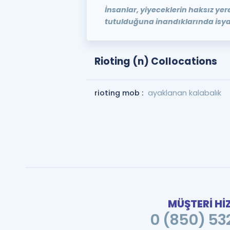
İnsanlar, yiyeceklerin haksız ye
tutulduğuna inandıklarında isyan
Rioting (n) Collocations
rioting mob :
ayaklanan kalabalık
MÜŞTERİ Hİ
0 (850) 532