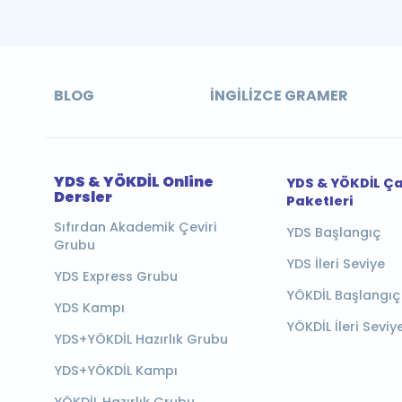
BLOG
İNGILIZCE GRAMER
YDS & YÖKDİL Online
YDS & YÖKDİL Ç
Dersler
Paketleri
Sıfırdan Akademik Çeviri
YDS Başlangıç
Grubu
YDS İleri Seviye
YDS Express Grubu
YÖKDİL Başlangıç
YDS Kampı
YÖKDİL İleri Seviy
YDS+YÖKDİL Hazırlık Grubu
YDS+YÖKDİL Kampı