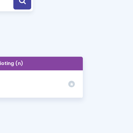
a Özel Fırsatlar
ınavlarla İlgili Haberler
er
 ve Konu Anlatımı
rioting (n)