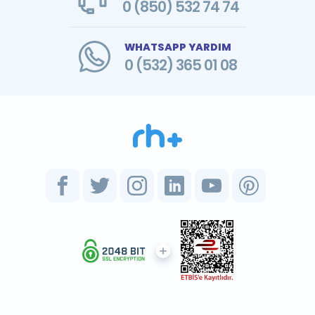
0 (850) 532 74 74
WHATSAPP YARDIM
0 (532) 365 01 08