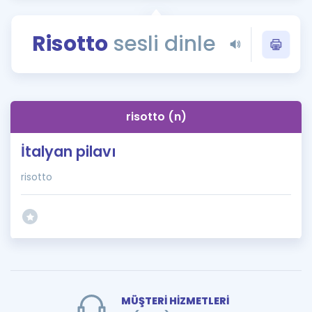
Puan Hesaplama
Risotto
sesli dinle
Rehberlik Aracı
ÖSYM Sınav Takvimi
Kampanyalar
risotto (n)
Blog
İtalyan pilavı
İngilizce Gramer
risotto
MÜŞTERİ HİZMETLERİ