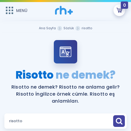
0
MENÜ
MENÜ
Üye Girişi
Ana Sayfa
Sözlük
risotto
Online Dersler
Sepetin Şu An Boş.
Çalışma Paketleri
Remzi Hoca ile seni sınava hazırlayacak onlarca eğitim seni
bekliyor!
Kitaplar ve Kaynaklar
GİRİŞ YAP
Risotto
ne demek?
Katılımcı Görüşleri
Şifremi Hatırlamıyorum
Risotto ne demek? Risotto ne anlama gelir?
Risotto İngilizce örnek cümle. Risotto eş
ÜYE DEĞİLİM
Faydalı Araçlar
anlamlıları.
Ücretsiz Kaynaklar
Blog
İngilizce Gramer
Hakkımızda
Kariyer
Sözlük
Soru & Cevap
İletişim