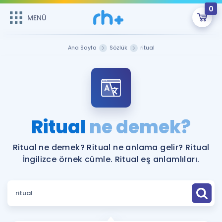
0
MENÜ
MENÜ
Üye Girişi
Ana Sayfa
Sözlük
ritual
Online Dersler
Sepetin Şu An Boş.
Çalışma Paketleri
Remzi Hoca ile seni sınava hazırlayacak onlarca eğitim seni
bekliyor!
Kitaplar ve Kaynaklar
GİRİŞ YAP
Ritual
ne demek?
Katılımcı Görüşleri
Şifremi Hatırlamıyorum
Ritual ne demek? Ritual ne anlama gelir? Ritual
İngilizce örnek cümle. Ritual eş anlamlıları.
ÜYE DEĞİLİM
Faydalı Araçlar
Ücretsiz Kaynaklar
Blog
İngilizce Gramer
Hakkımızda
Kariyer
Sözlük
Soru & Cevap
İletişim