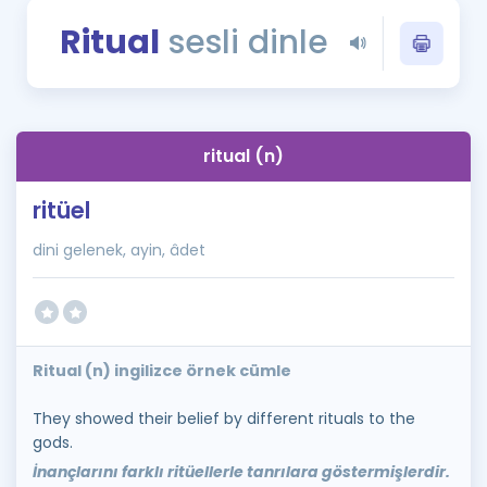
Puan Hesaplama
Ritual
sesli dinle
Rehberlik Aracı
ÖSYM Sınav Takvimi
ritual (n)
Kampanyalar
ritüel
Blog
dini gelenek, ayin, âdet
İngilizce Gramer
Ritual (n) ingilizce örnek cümle
They showed their belief by different rituals to the
gods.
İnançlarını farklı ritüellerle tanrılara göstermişlerdir.