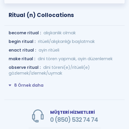
Ritual (n) Collocations
become ritual :
alışkanlık olmak
begin ritual :
ritüeli/alışkanlığı başlatmak
enact ritual :
ayin ritüeli
make ritual :
dini tören yapmak, ayin düzenlemek
observe ritual :
dini töreni(e)/ritüeli(e)
gözlemek/izlemek/uymak
8 Örnek daha
MÜŞTERİ HİZMETLERİ
0 (850) 532 74 74