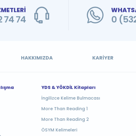
ZMETLERİ
WHATSA
 74 74
0 (53
HAKKIMIZDA
KARIYER
alışma
YDS & YÖKDİL Kitapları
İngilizce Kelime Bulmacası
More Than Reading 1
More Than Reading 2
ÖSYM Kelimeleri