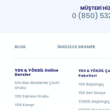
MÜŞTERİ Hİ
0 (850) 532
BLOG
İNGILIZCE GRAMER
YDS & YÖKDİL Online
YDS & YÖKDİL Ç
Dersler
Paketleri
Sıfırdan Akademik Çeviri
YDS Başlangıç
Grubu
YDS İleri Seviye
YDS Express Grubu
YÖKDİL Başlangıç
YDS Kampı