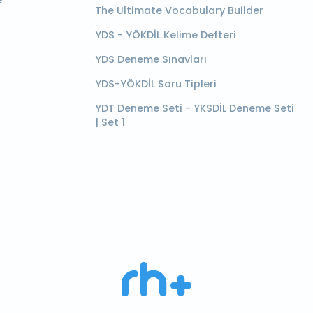
e
The Ultimate Vocabulary Builder
YDS - YÖKDİL Kelime Defteri
YDS Deneme Sınavları
YDS-YÖKDİL Soru Tipleri
YDT Deneme Seti - YKSDİL Deneme Seti
| Set 1