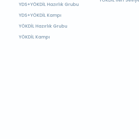
YÖKDİL İleri Seviy
YDS+YÖKDİL Hazırlık Grubu
YDS+YÖKDİL Kampı
YÖKDİL Hazırlık Grubu
YÖKDİL Kampı