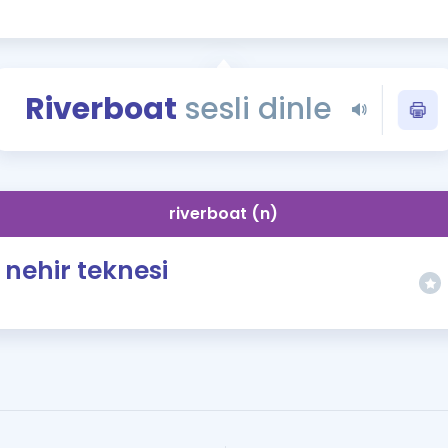
Kampanyalar
Eğitim ve Kitaplar
Blog
Riverboat
sesli dinle
YDS - YÖKDİL Tüm S
İngilizce Gram
İngilizce Gramer
riverboat (n)
nehir teknesi