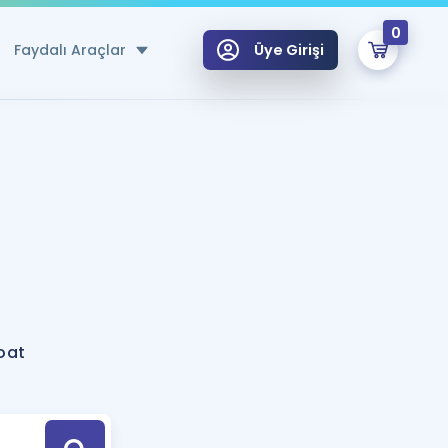
0
Faydalı Araçlar
Üye Girişi
klar
n Ücretsiz Kaynaklar
 için Özel Sözlük
Sepetin Şu An Boş.
ma
uan Hesaplama Aracı
i Hoca ile seni sınava hazırlayacak onlarca eğitim seni bekliyor!
Şifremi Hatırlamıyorum
GİRİŞ YAP
oat
azırlananlar için Öneriler
kvimi
ÜYE DEĞİLİM
arı Tek Takvimde