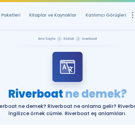
Paketleri
Kitaplar ve Kaynaklar
Katılımcı Görüşleri
Ücretsiz Kayna
Ana Sayfa
Sözlük
riverboat
YDS ve YÖKDİL içi
Sözlük
İngilizce Sınavları
Puan Hesapla
Riverboat
ne demek?
YDS ve YÖKDİL P
Remz
Rehberlik Aracı
verboat ne demek? Riverboat ne anlama gelir? Riverb
YDS ve YÖKDİL'e H
İngilizce örnek cümle. Riverboat eş anlamlıları.
ÖSYM Sınav Ta
Tüm ÖSYM Sınavl