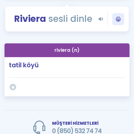
Puan Hesaplama
Riviera
sesli dinle
Rehberlik Aracı
ÖSYM Sınav Takvimi
Kampanyalar
riviera (n)
Blog
tatil köyü
İngilizce Gramer
MÜŞTERİ HİZMETLERİ
0 (850) 532 74 74