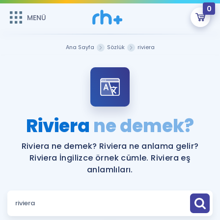
0
MENÜ
MENÜ
Üye Girişi
Ana Sayfa
Sözlük
riviera
Online Dersler
Sepetin Şu An Boş.
Çalışma Paketleri
Remzi Hoca ile seni sınava hazırlayacak onlarca eğitim seni
bekliyor!
Kitaplar ve Kaynaklar
GİRİŞ YAP
Riviera
ne demek?
Katılımcı Görüşleri
Şifremi Hatırlamıyorum
Riviera ne demek? Riviera ne anlama gelir?
Riviera İngilizce örnek cümle. Riviera eş
ÜYE DEĞİLİM
Faydalı Araçlar
anlamlıları.
Ücretsiz Kaynaklar
Blog
İngilizce Gramer
Hakkımızda
Kariyer
Sözlük
Soru & Cevap
İletişim