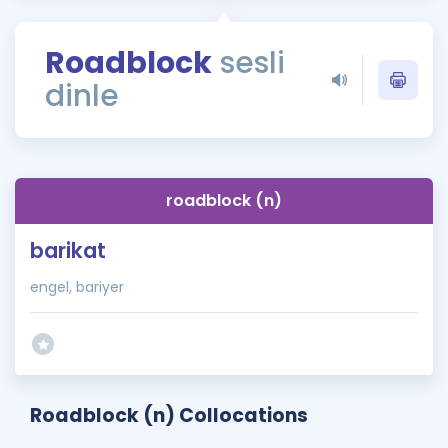
Puan Hesaplama
Roadblock
sesli
Rehberlik Aracı
dinle
ÖSYM Sınav Takvimi
Kampanyalar
Blog
roadblock (n)
İngilizce Gramer
barikat
engel, bariyer
Roadblock (n) Collocations