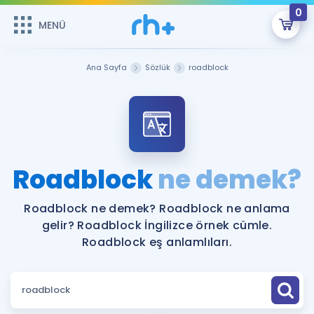
0
MENÜ
MENÜ
Üye Girişi
Ana Sayfa
Sözlük
roadblock
Online Dersler
Sepetin Şu An Boş.
Çalışma Paketleri
Remzi Hoca ile seni sınava hazırlayacak onlarca eğitim seni
bekliyor!
Kitaplar ve Kaynaklar
GİRİŞ YAP
Roadblock
ne demek?
Katılımcı Görüşleri
Şifremi Hatırlamıyorum
Roadblock ne demek? Roadblock ne anlama
gelir? Roadblock İngilizce örnek cümle.
ÜYE DEĞİLİM
Faydalı Araçlar
Roadblock eş anlamlıları.
Ücretsiz Kaynaklar
Blog
İngilizce Gramer
Hakkımızda
Kariyer
Sözlük
Soru & Cevap
İletişim