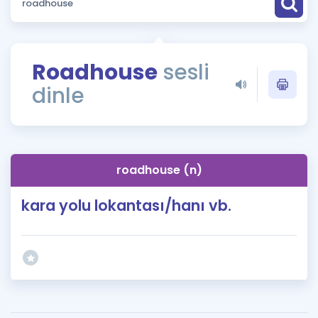
Puan Hesaplama
Rehberlik Aracı
Roadhouse
sesli
ÖSYM Sınav Takvimi
dinle
Kampanyalar
Blog
roadhouse (n)
İngilizce Gramer
kara yolu lokantası/hanı vb.