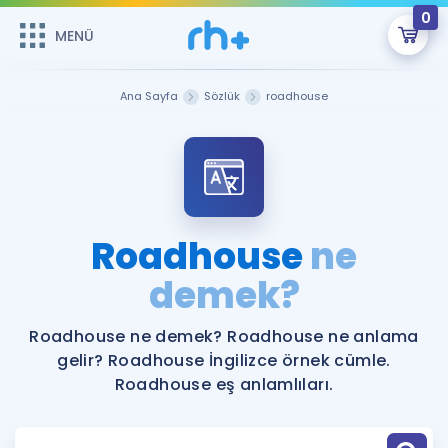
0
MENÜ
MENÜ
Üye Girişi
Ana Sayfa
Sözlük
roadhouse
Online Dersler
Sepetin Şu An Boş.
Çalışma Paketleri
Remzi Hoca ile seni sınava hazırlayacak onlarca eğitim seni
bekliyor!
Kitaplar ve Kaynaklar
GİRİŞ YAP
Roadhouse
ne
Katılımcı Görüşleri
demek?
Şifremi Hatırlamıyorum
ÜYE DEĞİLİM
Faydalı Araçlar
Roadhouse ne demek? Roadhouse ne anlama
gelir? Roadhouse İngilizce örnek cümle.
Ücretsiz Kaynaklar
Blog
İngilizce Gramer
Roadhouse eş anlamlıları.
Hakkımızda
Kariyer
Sözlük
Soru & Cevap
İletişim