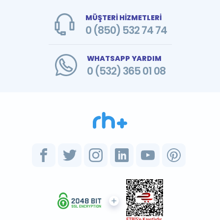
MÜŞTERİ HİZMETLERİ
0 (850) 532 74 74
WHATSAPP YARDIM
0 (532) 365 01 08