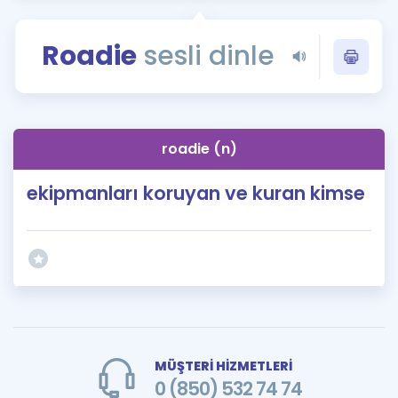
Puan Hesaplama
Roadie
sesli dinle
Rehberlik Aracı
ÖSYM Sınav Takvimi
Kampanyalar
roadie (n)
Blog
ekipmanları koruyan ve kuran kimse
İngilizce Gramer
MÜŞTERİ HİZMETLERİ
0 (850) 532 74 74