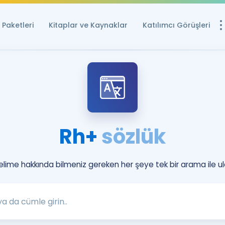
Paketleri
Kitaplar ve Kaynaklar
Katılımcı Görüşleri
Ücretsiz Kayna
YDS ve YÖKDİL içi
Sözlük
İngilizce Sınavları
Rh+
sözlük
Puan Hesapla
YDS ve YÖKDİL P
Remz
kelime hakkında bilmeniz gereken her şeye tek bir arama ile ul
Rehberlik Aracı
YDS ve YÖKDİL'e H
ÖSYM Sınav Ta
Tüm ÖSYM Sınavl