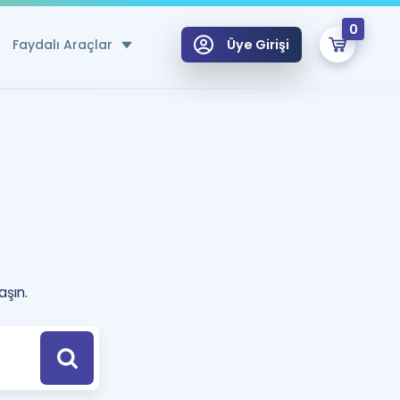
0
Faydalı Araçlar
Üye Girişi
klar
n Ücretsiz Kaynaklar
 için Özel Sözlük
Sepetin Şu An Boş.
ma
uan Hesaplama Aracı
i Hoca ile seni sınava hazırlayacak onlarca eğitim seni bekliyor!
aşın.
Şifremi Hatırlamıyorum
GİRİŞ YAP
azırlananlar için Öneriler
kvimi
ÜYE DEĞİLİM
arı Tek Takvimde