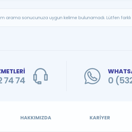
Kampanyalar
Eğitim ve Kitaplar
m arama sonucunuza uygun kelime bulunamadı. Lütfen farklı b
Blog
YDS - YÖKDİL Tüm S
İngilizce Gram
İngilizce Gramer
ZMETLERİ
WHATSA
 74 74
0 (53
HAKKIMIZDA
KARIYER