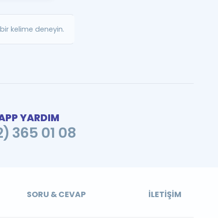
a Özel Fırsatlar
ir kelime deneyin.
ınavlarla İlgili Haberler
er
 ve Konu Anlatımı
PP YARDIM
2) 365 01 08
SORU & CEVAP
İLETIŞIM