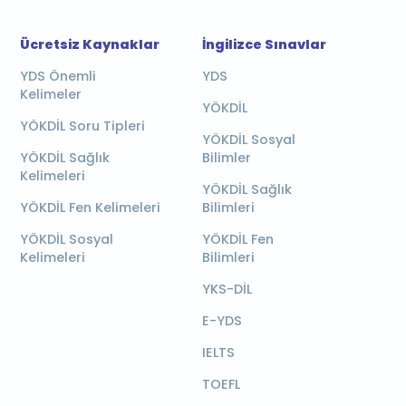
Ücretsiz Kaynaklar
İngilizce Sınavlar
YDS Önemli
YDS
Kelimeler
YÖKDİL
YÖKDİL Soru Tipleri
YÖKDİL Sosyal
YÖKDİL Sağlık
Bilimler
Kelimeleri
YÖKDİL Sağlık
YÖKDİL Fen Kelimeleri
Bilimleri
YÖKDİL Sosyal
YÖKDİL Fen
Kelimeleri
Bilimleri
YKS-DİL
E-YDS
IELTS
TOEFL