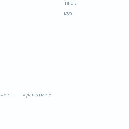
TIPDİL
DUS
 Metni
Açık Rıza Metni