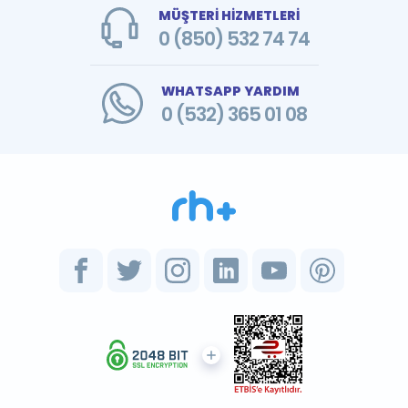
MÜŞTERİ HİZMETLERİ
0 (850) 532 74 74
WHATSAPP YARDIM
0 (532) 365 01 08