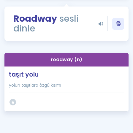
Puan Hesaplama
Roadway
sesli
Rehberlik Aracı
dinle
ÖSYM Sınav Takvimi
Kampanyalar
Blog
roadway (n)
İngilizce Gramer
taşıt yolu
yolun taşıtlara özgü kısmı