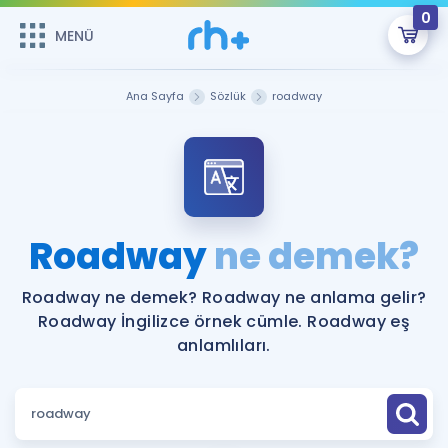
0
MENÜ
MENÜ
Üye Girişi
Ana Sayfa
Sözlük
roadway
Online Dersler
Sepetin Şu An Boş.
Çalışma Paketleri
Remzi Hoca ile seni sınava hazırlayacak onlarca eğitim seni
bekliyor!
Kitaplar ve Kaynaklar
GİRİŞ YAP
Roadway
ne demek?
Katılımcı Görüşleri
Şifremi Hatırlamıyorum
Roadway ne demek? Roadway ne anlama gelir?
Roadway İngilizce örnek cümle. Roadway eş
ÜYE DEĞİLİM
Faydalı Araçlar
anlamlıları.
Ücretsiz Kaynaklar
Blog
İngilizce Gramer
Hakkımızda
Kariyer
Sözlük
Soru & Cevap
İletişim