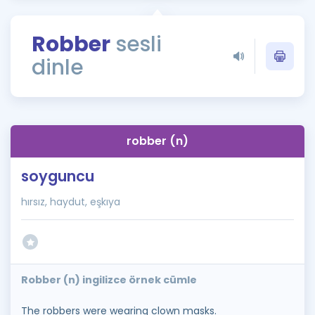
Puan Hesaplama
Robber
sesli
Rehberlik Aracı
dinle
ÖSYM Sınav Takvimi
Kampanyalar
Blog
robber (n)
İngilizce Gramer
soyguncu
hırsız, haydut, eşkıya
Robber (n) ingilizce örnek cümle
The robbers were wearing clown masks.