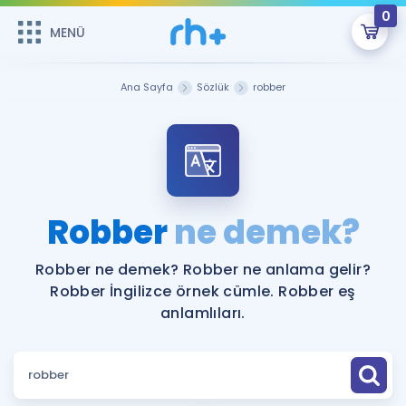
0
MENÜ
MENÜ
Üye Girişi
Ana Sayfa
Sözlük
robber
Online Dersler
Sepetin Şu An Boş.
Çalışma Paketleri
Remzi Hoca ile seni sınava hazırlayacak onlarca eğitim seni
bekliyor!
Kitaplar ve Kaynaklar
GİRİŞ YAP
Robber
ne demek?
Katılımcı Görüşleri
Şifremi Hatırlamıyorum
Robber ne demek? Robber ne anlama gelir?
Robber İngilizce örnek cümle. Robber eş
ÜYE DEĞİLİM
Faydalı Araçlar
anlamlıları.
Ücretsiz Kaynaklar
Blog
İngilizce Gramer
Hakkımızda
Kariyer
Sözlük
Soru & Cevap
İletişim