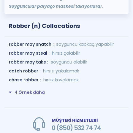
Soyguncular palyaço maskesi takıyorlardı.
Robber (n) Collocations
robber may snatch :
soyguncu kapkaç yapabilir
robber may steal :
hırsız çalabilir
robber may take :
soyguncu alabilir
catch robber :
hırsızı yakalamak
chase robber :
hırsız kovalamak
4 Örnek daha
MÜŞTERİ HİZMETLERİ
0 (850) 532 74 74