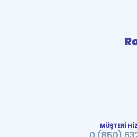
R
MÜŞTERİ Hİ
0 (850) 532