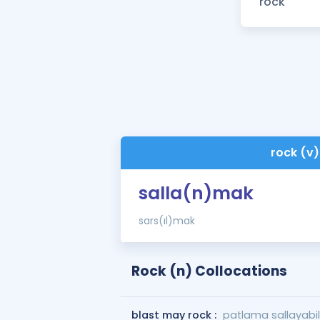
rock (v)
salla(n)mak
sars(ıl)mak
Rock (n) Collocations
blast may rock :
patlama sallayabil