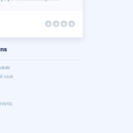
ons
bilir
if rock
kayaç