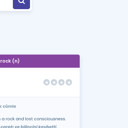
a Özel Fırsatlar
ınavlarla İlgili Haberler
er
 ve Konu Anlatımı
rock (n)
ek cümle
n a rock and lost consciousness.
arptı ve bilincini kaybetti.