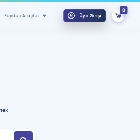
0
Faydalı Araçlar
Üye Girişi
klar
n Ücretsiz Kaynaklar
 için Özel Sözlük
Sepetin Şu An Boş.
ma
uan Hesaplama Aracı
i Hoca ile seni sınava hazırlayacak onlarca eğitim seni bekliyor!
Şifremi Hatırlamıyorum
GİRİŞ YAP
rnek
azırlananlar için Öneriler
kvimi
ÜYE DEĞİLİM
arı Tek Takvimde