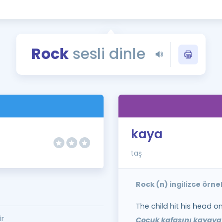
Kampanyalar
Eğitim ve Kitaplar
Blog
Rock
sesli dinle
YDS - YÖKDİL Tüm S
İngilizce Gram
İngilizce Gramer
kaya
taş
Rock (n) ingilizce örn
The child hit his head o
ir
Çocuk kafasını kayaya ç