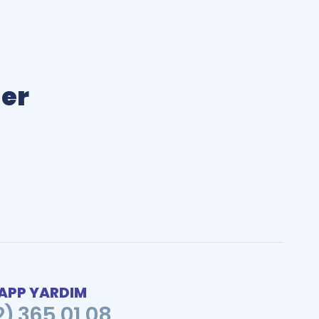
ler
PP YARDIM
2) 365 01 08