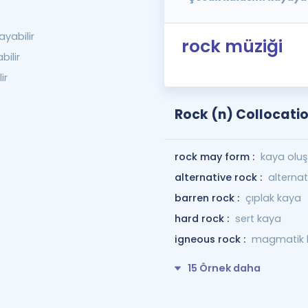
yabilir
rock müziği
ilir
ir
Rock (n) Collocati
rock may form :
kaya oluşa
alternative rock :
alternat
barren rock :
çıplak kaya
hard rock :
sert kaya
igneous rock :
magmatik 
15 Örnek daha