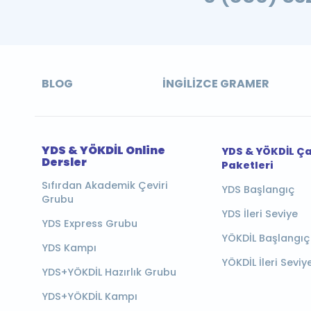
BLOG
İNGILIZCE GRAMER
YDS & YÖKDİL Online
YDS & YÖKDİL Ç
Dersler
Paketleri
Sıfırdan Akademik Çeviri
YDS Başlangıç
Grubu
YDS İleri Seviye
YDS Express Grubu
YÖKDİL Başlangıç
YDS Kampı
YÖKDİL İleri Seviy
YDS+YÖKDİL Hazırlık Grubu
YDS+YÖKDİL Kampı