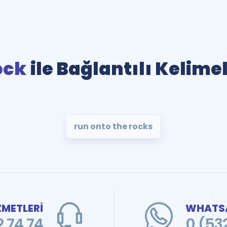
ock
ile Bağlantılı Kelime
run onto the rocks
ZMETLERİ
WHATSA
 74 74
0 (53