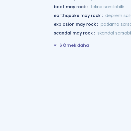
boat may rock :
tekne sarsılabilir
earthquake may rock :
deprem salla
explosion may rock :
patlama sarsab
scandal may rock :
skandal sarsabil
6 Örnek daha