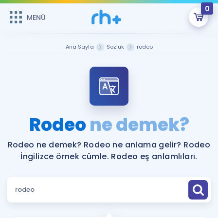
0
MENÜ
MENÜ
Üye Girişi
Ana Sayfa
Sözlük
rodeo
Online Dersler
Sepetin Şu An Boş.
Çalışma Paketleri
Remzi Hoca ile seni sınava hazırlayacak onlarca eğitim seni
bekliyor!
Kitaplar ve Kaynaklar
GİRİŞ YAP
Rodeo
ne demek?
Katılımcı Görüşleri
Şifremi Hatırlamıyorum
Rodeo ne demek? Rodeo ne anlama gelir? Rodeo
İngilizce örnek cümle. Rodeo eş anlamlıları.
ÜYE DEĞİLİM
Faydalı Araçlar
Ücretsiz Kaynaklar
Blog
İngilizce Gramer
Hakkımızda
Kariyer
Sözlük
Soru & Cevap
İletişim