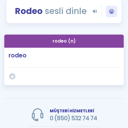
Puan Hesaplama
Rodeo
sesli dinle
Rehberlik Aracı
ÖSYM Sınav Takvimi
rodeo (n)
Kampanyalar
rodeo
Blog
İngilizce Gramer
MÜŞTERİ HİZMETLERİ
0 (850) 532 74 74