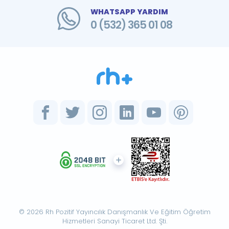
WHATSAPP YARDIM
0 (532) 365 01 08
© 2026 Rh Pozitif Yayıncılık Danışmanlık Ve Eğitim Öğretim
Hizmetleri Sanayi Ticaret Ltd. Şti.